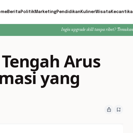
ome
Berita
Politik
Marketing
Pendidikan
Kuliner
Wisata
Kecantika
Ingin upgrade skill tanpa ribet? Temukan kelas seru da
i Tengah Arus
rmasi yang
ios_share
bookmark_add