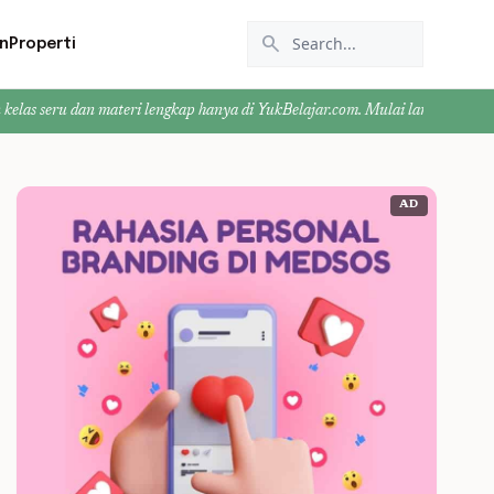
search
n
Properti
n materi lengkap hanya di YukBelajar.com. Mulai langkah suksesmu hari ini! •
AD