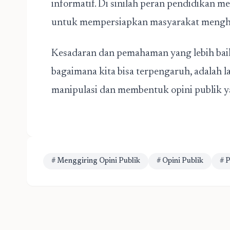
informatif. Di sinilah peran pendidikan med
untuk mempersiapkan masyarakat mengha
Kesadaran dan pemahaman yang lebih baik 
bagaimana kita bisa terpengaruh, adalah l
manipulasi dan membentuk opini publik ya
# Menggiring Opini Publik
# Opini Publik
# P