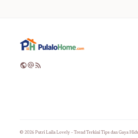
public
alternate_email
rss_feed
© 2026 Putri Laila Lovely – Trend Terkini Tips dan Gaya Hidup