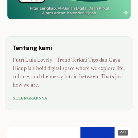
Tentang kami
Putri Laila Lovely - Trend Terkini Tips dan Gaya
Hidup is a bold digital space where we explore life,
culture, and the messy bits in between. That's just
how we are.
SELENGKAPNYA →
AD