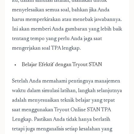
itu, dalam simulasi latihan, usahakan untuk
menyelesaikan semua soal, bahkan jika Anda
harus memperkirakan atau menebak jawabannya.
Ini akan memberi Anda gambaran yang lebih baik
tentang tempo yang perlu Anda jaga saat
mengerjakan soal TPA lengkap.
Belajar Efektif dengan Tryout STAN
Setelah Anda memahami pentingnya manajemen
waktu dalam simulasi latihan, langkah selanjutnya
adalah menyesuaikan teknik belajar yang tepat
saat menggunakan Tryout Online STAN TPA
Lengkap. Pastikan Anda tidak hanya berlatih
tetapi juga menganalisis setiap kesalahan yang