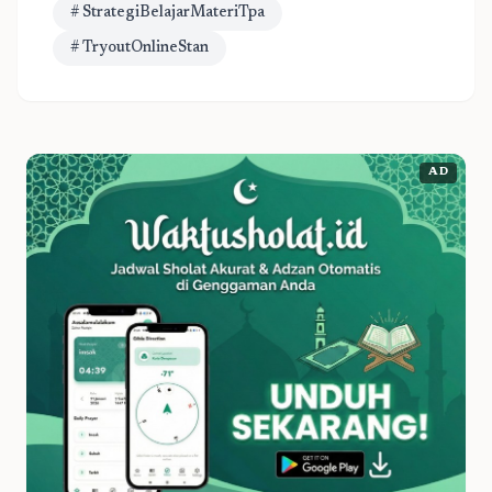
# StrategiBelajarMateriTpa
# TryoutOnlineStan
AD