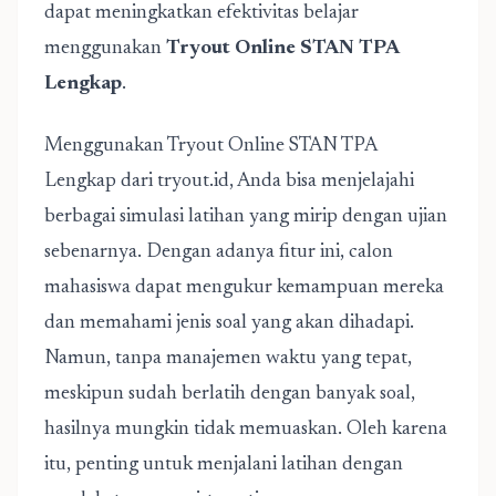
dapat meningkatkan efektivitas belajar
menggunakan
Tryout Online STAN TPA
Lengkap
.
Menggunakan Tryout Online STAN TPA
Lengkap dari tryout.id, Anda bisa menjelajahi
berbagai simulasi latihan yang mirip dengan ujian
sebenarnya. Dengan adanya fitur ini, calon
mahasiswa dapat mengukur kemampuan mereka
dan memahami jenis soal yang akan dihadapi.
Namun, tanpa manajemen waktu yang tepat,
meskipun sudah berlatih dengan banyak soal,
hasilnya mungkin tidak memuaskan. Oleh karena
itu, penting untuk menjalani latihan dengan