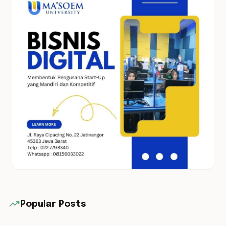
trending_up
Popular Posts