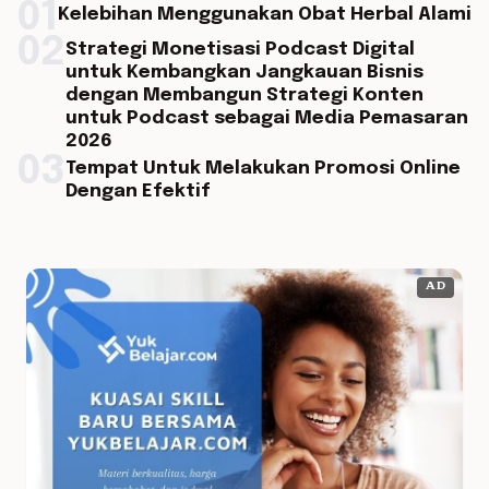
01
Kelebihan Menggunakan Obat Herbal Alami
02
Strategi Monetisasi Podcast Digital
untuk Kembangkan Jangkauan Bisnis
dengan Membangun Strategi Konten
untuk Podcast sebagai Media Pemasaran
2026
03
Tempat Untuk Melakukan Promosi Online
Dengan Efektif
AD