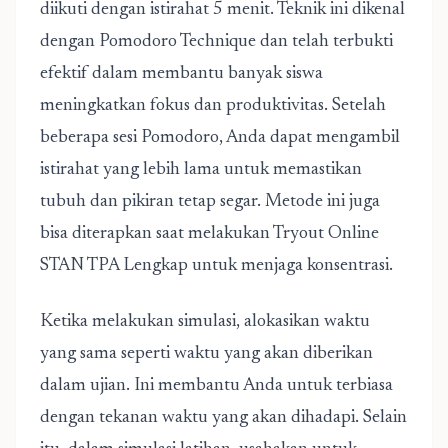
diikuti dengan istirahat 5 menit. Teknik ini dikenal
dengan Pomodoro Technique dan telah terbukti
efektif dalam membantu banyak siswa
meningkatkan fokus dan produktivitas. Setelah
beberapa sesi Pomodoro, Anda dapat mengambil
istirahat yang lebih lama untuk memastikan
tubuh dan pikiran tetap segar. Metode ini juga
bisa diterapkan saat melakukan Tryout Online
STAN TPA Lengkap untuk menjaga konsentrasi.
Ketika melakukan simulasi, alokasikan waktu
yang sama seperti waktu yang akan diberikan
dalam ujian. Ini membantu Anda untuk terbiasa
dengan tekanan waktu yang akan dihadapi. Selain