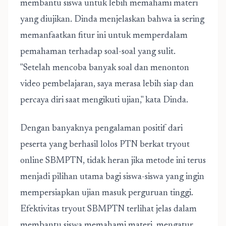
membantu siswa untuk lebih memahami materi
yang diujikan. Dinda menjelaskan bahwa ia sering
memanfaatkan fitur ini untuk memperdalam
pemahaman terhadap soal-soal yang sulit.
"Setelah mencoba banyak soal dan menonton
video pembelajaran, saya merasa lebih siap dan
percaya diri saat mengikuti ujian," kata Dinda.
Dengan banyaknya pengalaman positif dari
peserta yang berhasil lolos PTN berkat tryout
online SBMPTN, tidak heran jika metode ini terus
menjadi pilihan utama bagi siswa-siswa yang ingin
mempersiapkan ujian masuk perguruan tinggi.
Efektivitas tryout SBMPTN terlihat jelas dalam
membantu siswa memahami materi, mengatur