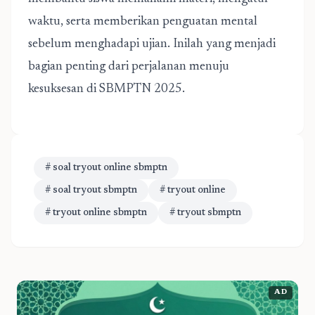
waktu, serta memberikan penguatan mental
sebelum menghadapi ujian. Inilah yang menjadi
bagian penting dari perjalanan menuju
kesuksesan di SBMPTN 2025.
# soal tryout online sbmptn
# soal tryout sbmptn
# tryout online
# tryout online sbmptn
# tryout sbmptn
AD