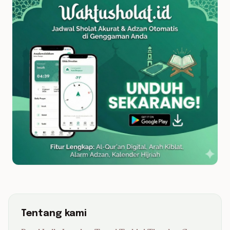
Tentang kami