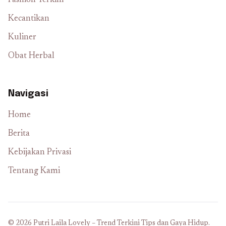
Fashion Terkini
Kecantikan
Kuliner
Obat Herbal
Navigasi
Home
Berita
Kebijakan Privasi
Tentang Kami
© 2026 Putri Laila Lovely – Trend Terkini Tips dan Gaya Hidup.