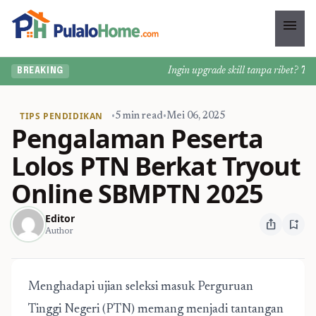
menu
Ingin upgrade skill tanpa ribet? Temuk
BREAKING
TIPS PENDIDIKAN
•
5 min read
•
Mei 06, 2025
Pengalaman Peserta
Lolos PTN Berkat Tryout
Online SBMPTN 2025
Editor
ios_share
bookmark_add
Author
Menghadapi ujian seleksi masuk Perguruan
Tinggi Negeri (PTN) memang menjadi tantangan