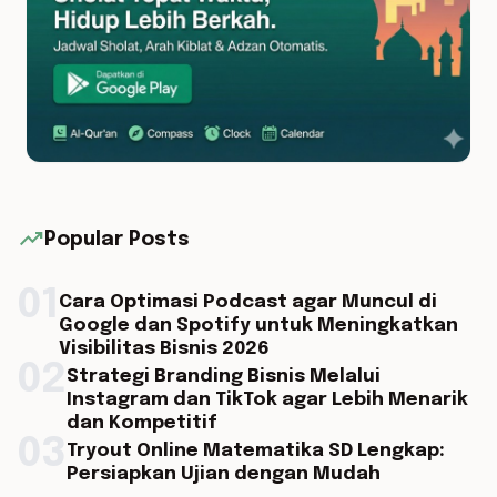
trending_up
Popular Posts
01
Cara Optimasi Podcast agar Muncul di
Google dan Spotify untuk Meningkatkan
Visibilitas Bisnis 2026
02
Strategi Branding Bisnis Melalui
Instagram dan TikTok agar Lebih Menarik
dan Kompetitif
03
Tryout Online Matematika SD Lengkap:
Persiapkan Ujian dengan Mudah