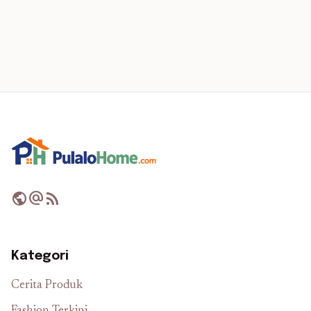
public
alternate_email
rss_feed
Kategori
Cerita Produk