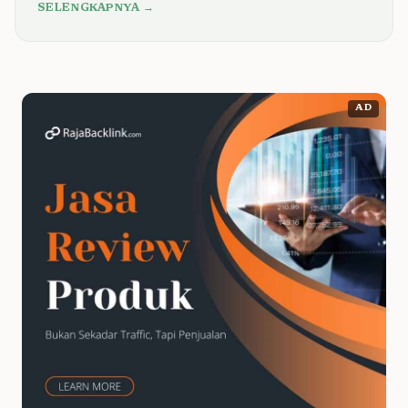
SELENGKAPNYA →
AD