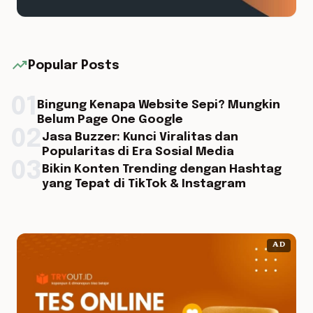
trending_up
Popular Posts
01
Bingung Kenapa Website Sepi? Mungkin
Belum Page One Google
02
Jasa Buzzer: Kunci Viralitas dan
Popularitas di Era Sosial Media
03
Bikin Konten Trending dengan Hashtag
yang Tepat di TikTok & Instagram
AD