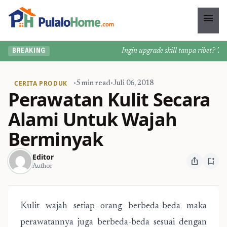
menu
Ingin upgrade skill tanpa ribet? Temuk
BREAKING
CERITA PRODUK
•
5 min read
•
Juli 06, 2018
Perawatan Kulit Secara
Alami Untuk Wajah
Berminyak
Editor
ios_share
bookmark_add
Author
Kulit wajah setiap orang berbeda-beda maka
perawatannya juga berbeda-beda sesuai dengan