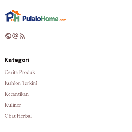
public
alternate_email
rss_feed
Kategori
Cerita Produk
Fashion Terkini
Kecantikan
Kuliner
Obat Herbal