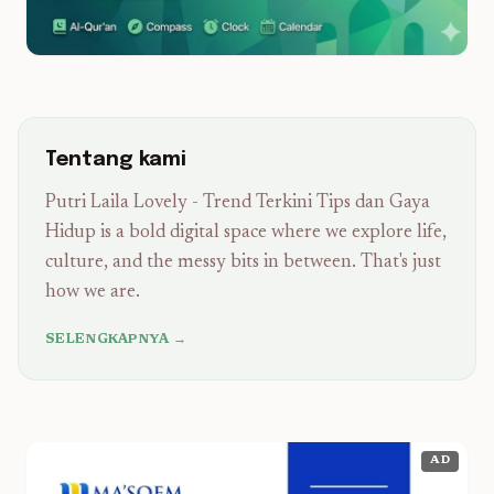
Tentang kami
Putri Laila Lovely - Trend Terkini Tips dan Gaya
Hidup is a bold digital space where we explore life,
culture, and the messy bits in between. That's just
how we are.
SELENGKAPNYA →
AD