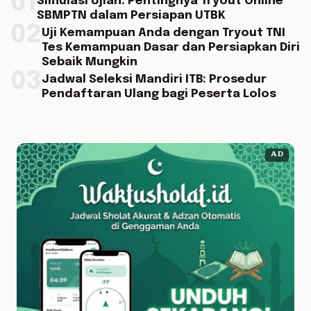
01
Simulasi Ujian: Pentingnya Tryout Online
SBMPTN dalam Persiapan UTBK
02
Uji Kemampuan Anda dengan Tryout TNI
Tes Kemampuan Dasar dan Persiapkan Diri
Sebaik Mungkin
03
Jadwal Seleksi Mandiri ITB: Prosedur
Pendaftaran Ulang bagi Peserta Lolos
AD