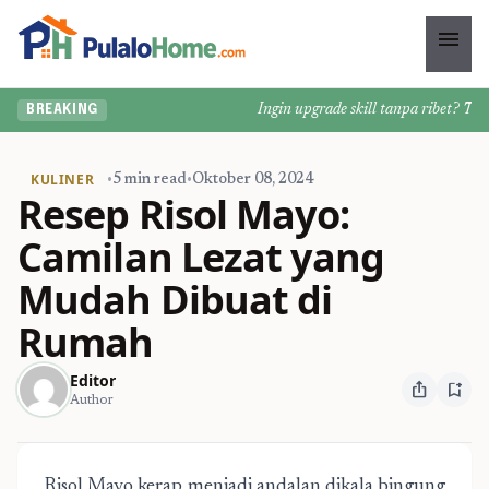
menu
Ingin upgrade skill tanpa ribet? Temuka
BREAKING
KULINER
•
5 min read
•
Oktober 08, 2024
Resep Risol Mayo:
Camilan Lezat yang
Mudah Dibuat di
Rumah
Editor
ios_share
bookmark_add
Author
Risol Mayo kerap menjadi andalan dikala bingung