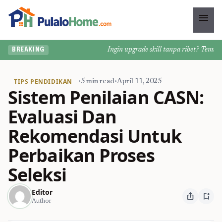
menu
Ingin upgrade skill tanpa ribet? Temukan k
BREAKING
TIPS PENDIDIKAN
•
5 min read
•
April 11, 2025
Sistem Penilaian CASN:
Evaluasi Dan
Rekomendasi Untuk
Perbaikan Proses
Seleksi
Editor
ios_share
bookmark_add
Author