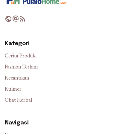
public
alternate_email
rss_feed
Kategori
Cerita Produk
Fashion Terkini
Kecantikan
Kuliner
Obat Herbal
Navigasi