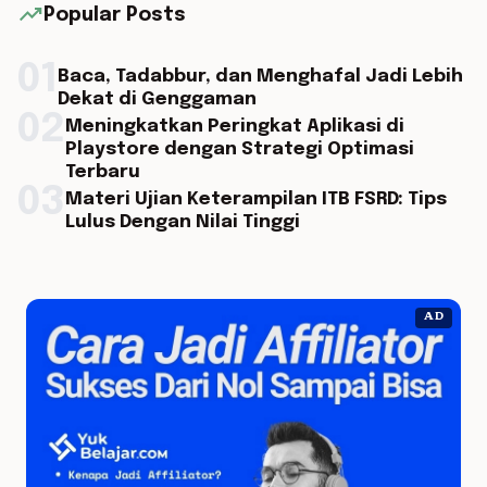
trending_up
Popular Posts
01
Baca, Tadabbur, dan Menghafal Jadi Lebih
Dekat di Genggaman
02
Meningkatkan Peringkat Aplikasi di
Playstore dengan Strategi Optimasi
Terbaru
03
Materi Ujian Keterampilan ITB FSRD: Tips
Lulus Dengan Nilai Tinggi
AD