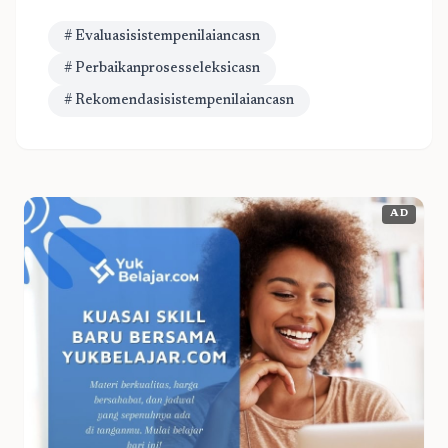
# Evaluasisistempenilaiancasn
# Perbaikanprosesseleksicasn
# Rekomendasisistempenilaiancasn
AD