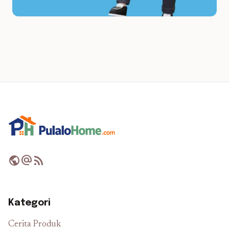
public
alternate_email
rss_feed
Kategori
Cerita Produk