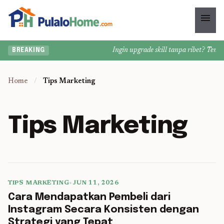
menu
Ingin upgrade skill tanpa ribet? Temuka
BREAKING
Home
/
Tips Marketing
Tips Marketing
TIPS MARKETING
•
JUN 11, 2026
5 min read
Cara Mendapatkan Pembeli dari
Instagram Secara Konsisten dengan
Strategi yang Tepat