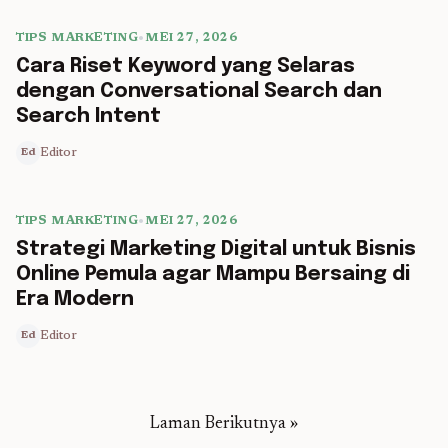
TIPS MARKETING
•
MEI 27, 2026
5 min read
Cara Riset Keyword yang Selaras
dengan Conversational Search dan
Search Intent
Editor
Ed
TIPS MARKETING
•
MEI 27, 2026
5 min read
Strategi Marketing Digital untuk Bisnis
Online Pemula agar Mampu Bersaing di
Era Modern
Editor
Ed
Laman Berikutnya »