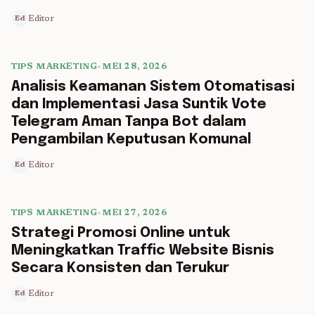
Editor
Ed
TIPS MARKETING
•
MEI 28, 2026
5 min read
Analisis Keamanan Sistem Otomatisasi
dan Implementasi Jasa Suntik Vote
Telegram Aman Tanpa Bot dalam
Pengambilan Keputusan Komunal
Editor
Ed
TIPS MARKETING
•
MEI 27, 2026
5 min read
Strategi Promosi Online untuk
Meningkatkan Traffic Website Bisnis
Secara Konsisten dan Terukur
Editor
Ed