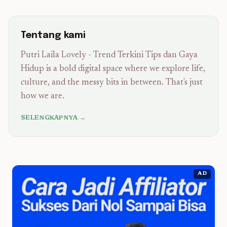
Tentang kami
Putri Laila Lovely - Trend Terkini Tips dan Gaya
Hidup is a bold digital space where we explore life,
culture, and the messy bits in between. That's just
how we are.
SELENGKAPNYA →
AD