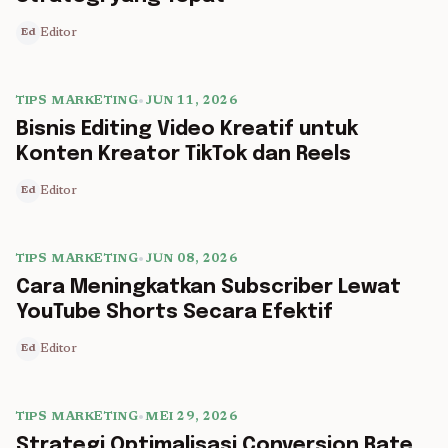
Editor
Ed
TIPS MARKETING
•
JUN 11, 2026
5 min read
Bisnis Editing Video Kreatif untuk
Konten Kreator TikTok dan Reels
Editor
Ed
TIPS MARKETING
•
JUN 08, 2026
5 min read
Cara Meningkatkan Subscriber Lewat
YouTube Shorts Secara Efektif
Editor
Ed
TIPS MARKETING
•
MEI 29, 2026
5 min read
Strategi Optimalisasi Conversion Rate