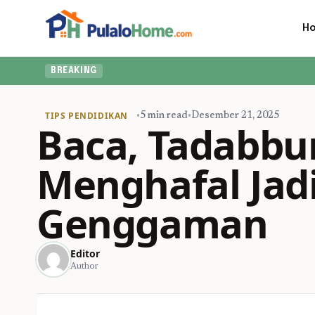
H
BREAKING
TIPS PENDIDIKAN
•
5 min read
•
Desember 21, 2025
Baca, Tadabbur
Menghafal Jadi
Genggaman
Editor
Author