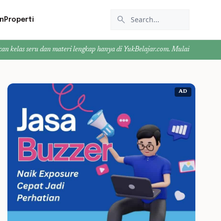
search
n
Properti
ru dan materi lengkap hanya di YukBelajar.com. Mulai langkah suksesmu hari 
AD