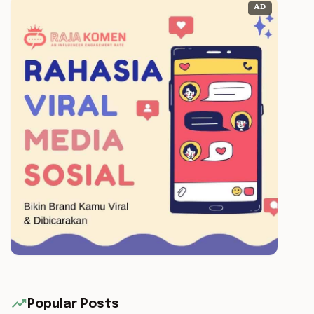
AD
trending_up
Popular Posts