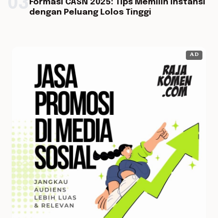
03
Formasi CASN 2025: Tips Memilih Instansi
dengan Peluang Lolos Tinggi
AD