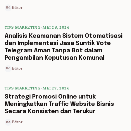
Editor
Ed
TIPS MARKETING
•
MEI 28, 2026
5 min read
Analisis Keamanan Sistem Otomatisasi
dan Implementasi Jasa Suntik Vote
Telegram Aman Tanpa Bot dalam
Pengambilan Keputusan Komunal
Editor
Ed
TIPS MARKETING
•
MEI 27, 2026
5 min read
Strategi Promosi Online untuk
Meningkatkan Traffic Website Bisnis
Secara Konsisten dan Terukur
Editor
Ed