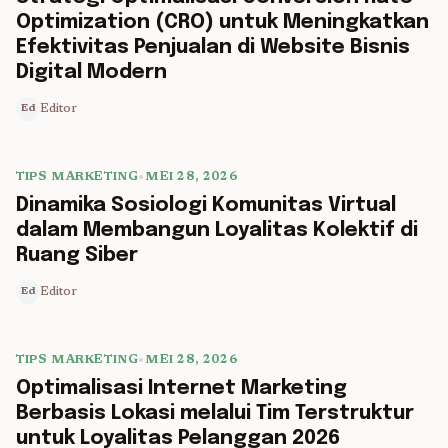
Optimization (CRO) untuk Meningkatkan
Efektivitas Penjualan di Website Bisnis
Digital Modern
Editor
Ed
TIPS MARKETING
•
MEI 28, 2026
5 min read
Dinamika Sosiologi Komunitas Virtual
dalam Membangun Loyalitas Kolektif di
Ruang Siber
Editor
Ed
TIPS MARKETING
•
MEI 28, 2026
5 min read
Optimalisasi Internet Marketing
Berbasis Lokasi melalui Tim Terstruktur
untuk Loyalitas Pelanggan 2026