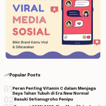
trending_up
Popular Posts
01
Peran Penting Vitamin C dalam Menjaga
Daya Tahan Tubuh di Era New Normal
02
Basuki Setianugroho Penipu