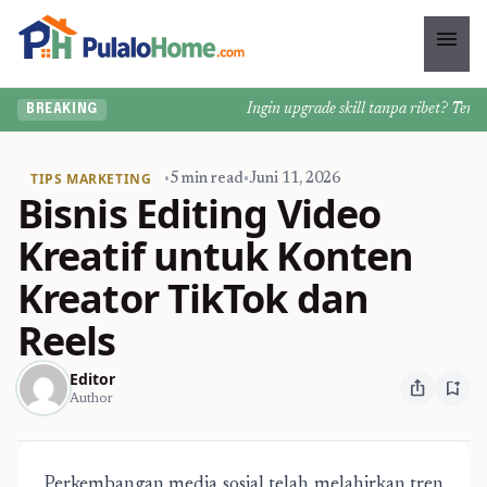
menu
Ingin upgrade skill tanpa ribet? Temuka
BREAKING
TIPS MARKETING
•
5 min read
•
Juni 11, 2026
Bisnis Editing Video
Kreatif untuk Konten
Kreator TikTok dan
Reels
Editor
ios_share
bookmark_add
Author
Perkembangan media sosial telah melahirkan tren