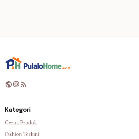
public
alternate_email
rss_feed
Kategori
Cerita Produk
Fashion Terkini