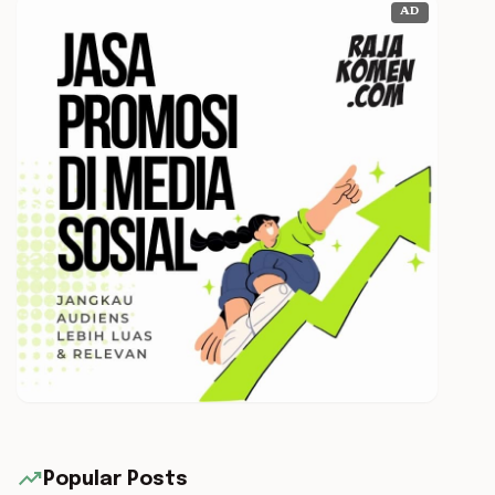
AD
trending_up
Popular Posts