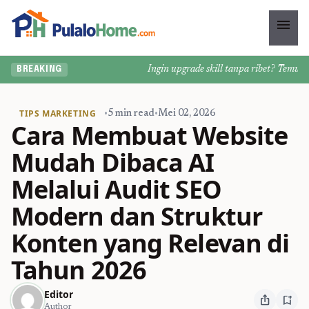
menu
Ingin upgrade skill tanpa ribet? Temukan ke
BREAKING
TIPS MARKETING
•
5 min read
•
Mei 02, 2026
Cara Membuat Website
Mudah Dibaca AI
Melalui Audit SEO
Modern dan Struktur
Konten yang Relevan di
Tahun 2026
Editor
ios_share
bookmark_add
Author