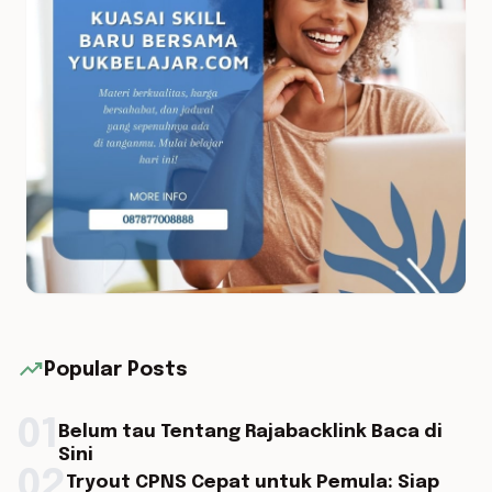
trending_up
Popular Posts
01
Belum tau Tentang Rajabacklink Baca di
Sini
02
Tryout CPNS Cepat untuk Pemula: Siap