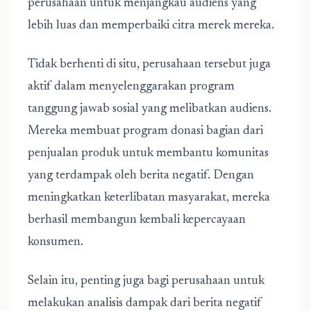
perusahaan untuk menjangkau audiens yang
lebih luas dan memperbaiki citra merek mereka.
Tidak berhenti di situ, perusahaan tersebut juga
aktif dalam menyelenggarakan program
tanggung jawab sosial yang melibatkan audiens.
Mereka membuat program donasi bagian dari
penjualan produk untuk membantu komunitas
yang terdampak oleh berita negatif. Dengan
meningkatkan keterlibatan masyarakat, mereka
berhasil membangun kembali kepercayaan
konsumen.
Selain itu, penting juga bagi perusahaan untuk
melakukan analisis dampak dari berita negatif