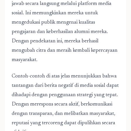
jawab secara langsung melalui platform media
sosial. Ini memungkinkan mereka untuk
mengedukasi publik mengenai kualitas
pengajaran dan keberhasilan alumni mereka.
Dengan pendekatan ini, mereka berhasil
mengubah citra dan meraih kembali kepercayaan
masyarakat.
Contoh-contoh di atas jelas menunjukkan bahwa
tantangan dari berita negatif di media sosial dapat
dihadapi dengan penggunaan strategi yang tepat.
Dengan merespons secara aktif, berkomunikasi
dengan transparan, dan melibatkan masyarakat,
reputasi yang tercoreng dapat dipulihkan secara