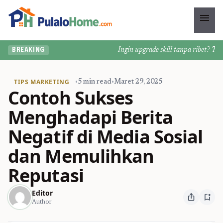
menu
Ingin upgrade skill tanpa ribet? Temuk
BREAKING
TIPS MARKETING
•
5 min read
•
Maret 29, 2025
Contoh Sukses
Menghadapi Berita
Negatif di Media Sosial
dan Memulihkan
Reputasi
Editor
ios_share
bookmark_add
Author