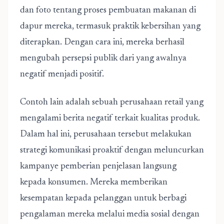
dan foto tentang proses pembuatan makanan di
dapur mereka, termasuk praktik kebersihan yang
diterapkan. Dengan cara ini, mereka berhasil
mengubah persepsi publik dari yang awalnya
negatif menjadi positif.
Contoh lain adalah sebuah perusahaan retail yang
mengalami berita negatif terkait kualitas produk.
Dalam hal ini, perusahaan tersebut melakukan
strategi komunikasi proaktif dengan meluncurkan
kampanye pemberian penjelasan langsung
kepada konsumen. Mereka memberikan
kesempatan kepada pelanggan untuk berbagi
pengalaman mereka melalui media sosial dengan