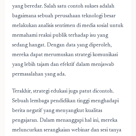
yang beredar.
Salah satu contoh sukses adalah
bagaimana sebuah perusahaan teknologi besar
melakukan analisis sentimen di media sosial untuk
memahami reaksi publik terhadap isu yang
sedang hangat. Dengan data yang diperoleh,
mereka dapat merumuskan strategi komunikasi
yang lebih tajam dan efektif dalam menjawab
permasalahan yang ada.
Terakhir, strategi edukasi juga patut dicontoh.
Sebuah lembaga pendidikan tinggi menghadapi
berita negatif yang menyangkut kualitas
pengajaran. Dalam menanggapi hal ini, mereka
meluncurkan serangkaian webinar dan sesi tanya