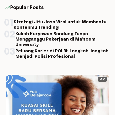
trending_up
Popular Posts
01
Strategi Jitu Jasa Viral untuk Membantu
Kontenmu Trending!
02
Kuliah Karyawan Bandung Tanpa
Mengganggu Pekerjaan di Ma'soem
University
03
Peluang Karier di POLRI: Langkah-langkah
Menjadi Polisi Profesional
AD