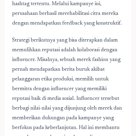
hashtag tertentu. Melalui kampanye ini,
perusahaan berhasil merehabilitasi citra mereka
dengan mendapatkan feedback yang konstruktif.
Strategi berikutnya yang bisa diterapkan dalam
memulihkan reputasi adalah kolaborasi dengan
influencer. Misalnya, sebuah merek fashion yang
pernah mendapatkan berita buruk akibat
pelanggaran etika produksi, memilih untuk
bermitra dengan influencer yang memiliki
reputasi baik di media sosial. Influencer tersebut
berbagi nilai-nilai yang dijunjung oleh merek dan
memberikan dukungan pada kampanye yang
berfokus pada keberlanjutan. Hal ini membantu