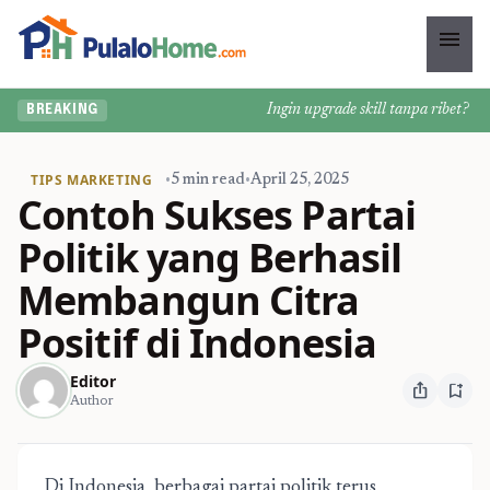
menu
Ingin upgrade skill tanpa ribet? Temu
BREAKING
TIPS MARKETING
•
5 min read
•
April 25, 2025
Contoh Sukses Partai
Politik yang Berhasil
Membangun Citra
Positif di Indonesia
Editor
ios_share
bookmark_add
Author
Di Indonesia, berbagai partai politik terus