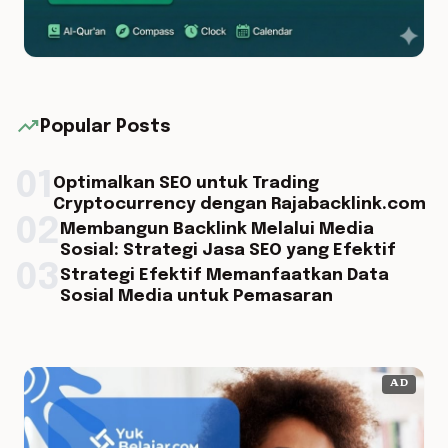
trending_up
Popular Posts
01
Optimalkan SEO untuk Trading
Cryptocurrency dengan Rajabacklink.com
02
Membangun Backlink Melalui Media
Sosial: Strategi Jasa SEO yang Efektif
03
Strategi Efektif Memanfaatkan Data
Sosial Media untuk Pemasaran
AD