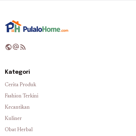
public
alternate_email
rss_feed
Kategori
Cerita Produk
Fashion Terkini
Kecantikan
Kuliner
Obat Herbal