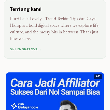
Tentang kami
Putri Laila Lovely - Trend Terkini Tips dan Gaya
Hidup is a bold digital space where we explore life,
culture, and the messy bits in between. That's just
how we are.
SELENGKAPNYA →
AD