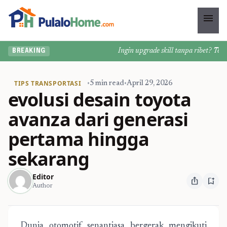
menu
Ingin upgrade skill tanpa ribet? Temukan
BREAKING
TIPS TRANSPORTASI
•
5 min read
•
April 29, 2026
evolusi desain toyota
avanza dari generasi
pertama hingga
sekarang
Editor
ios_share
bookmark_add
Author
Dunia otomotif senantiasa bergerak mengikuti