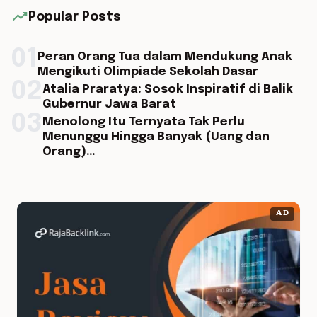
trending_up
Popular Posts
01
Peran Orang Tua dalam Mendukung Anak
Mengikuti Olimpiade Sekolah Dasar
02
Atalia Praratya: Sosok Inspiratif di Balik
Gubernur Jawa Barat
03
Menolong Itu Ternyata Tak Perlu
Menunggu Hingga Banyak (Uang dan
Orang)…
AD