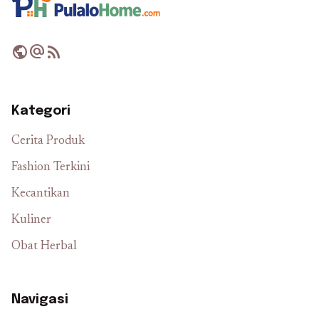
public
alternate_email
rss_feed
Kategori
Cerita Produk
Fashion Terkini
Kecantikan
Kuliner
Obat Herbal
Navigasi