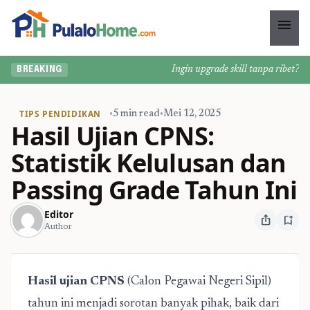
menu
Ingin upgrade skill tanpa ribet? Tem
BREAKING
TIPS PENDIDIKAN
•
5 min read
•
Mei 12, 2025
Hasil Ujian CPNS:
Statistik Kelulusan dan
Passing Grade Tahun Ini
Editor
ios_share
bookmark_add
Author
Hasil ujian CPNS
(Calon Pegawai Negeri Sipil)
tahun ini menjadi sorotan banyak pihak, baik dari