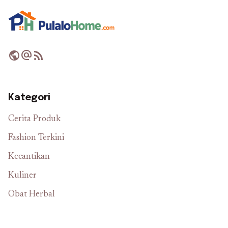
public
alternate_email
rss_feed
Kategori
Cerita Produk
Fashion Terkini
Kecantikan
Kuliner
Obat Herbal