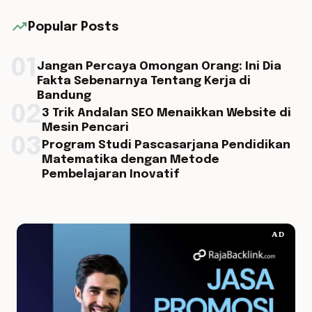
trending_up
Popular Posts
01
Jangan Percaya Omongan Orang: Ini Dia
Fakta Sebenarnya Tentang Kerja di
Bandung
02
3 Trik Andalan SEO Menaikkan Website di
Mesin Pencari
03
Program Studi Pascasarjana Pendidikan
Matematika dengan Metode
Pembelajaran Inovatif
AD