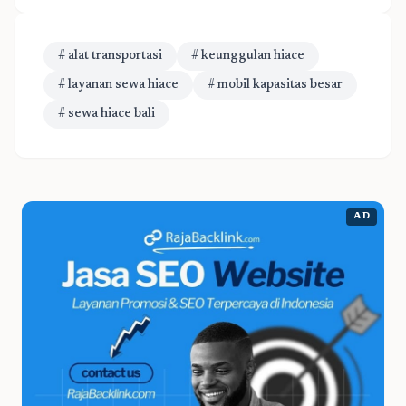
# alat transportasi
# keunggulan hiace
# layanan sewa hiace
# mobil kapasitas besar
# sewa hiace bali
AD