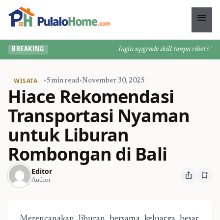
menu
Ingin upgrade skill tanpa ribet? Temuk
BREAKING
WISATA
•
5 min read
•
November 30, 2025
Hiace Rekomendasi
Transportasi Nyaman
untuk Liburan
Rombongan di Bali
Editor
ios_share
bookmark_add
Author
Merencanakan liburan bersama keluarga besar,