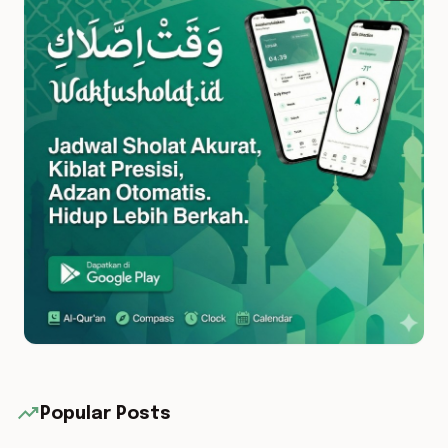
trending_up
Popular Posts