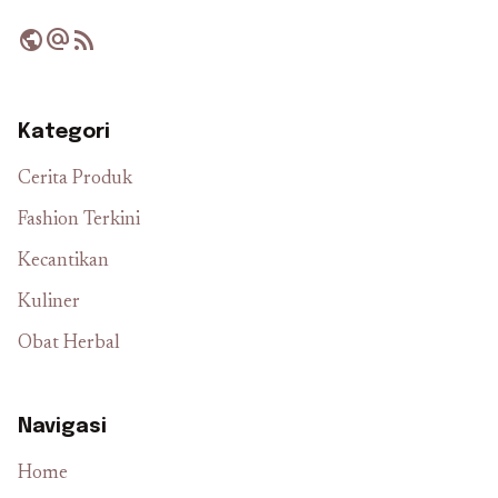
public
alternate_email
rss_feed
Kategori
Cerita Produk
Fashion Terkini
Kecantikan
Kuliner
Obat Herbal
Navigasi
Home