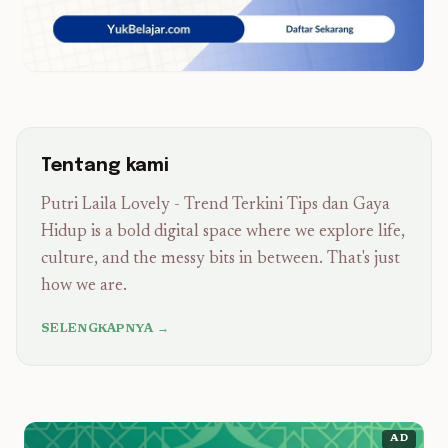
Tentang kami
Putri Laila Lovely - Trend Terkini Tips dan Gaya
Hidup is a bold digital space where we explore life,
culture, and the messy bits in between. That's just
how we are.
SELENGKAPNYA →
AD