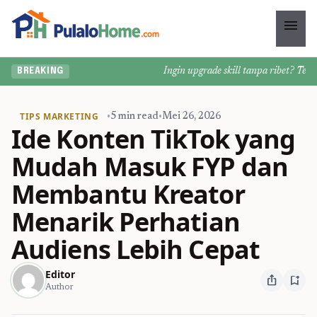
menu
Ingin upgrade skill tanpa ribet? Temukan
BREAKING
TIPS MARKETING
•
5 min read
•
Mei 26, 2026
Ide Konten TikTok yang
Mudah Masuk FYP dan
Membantu Kreator
Menarik Perhatian
Audiens Lebih Cepat
Editor
ios_share
bookmark_add
Author