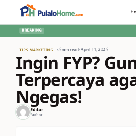
H
BREAKING
TIPS MARKETING
•
5 min read
•
April 11, 2025
Ingin FYP? Gun
Terpercaya ag
Ngegas!
Editor
Author