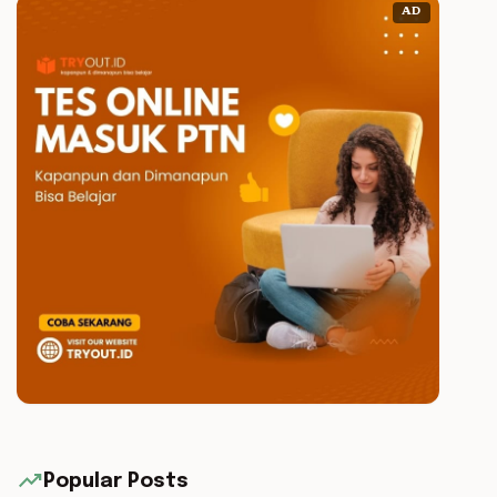
AD
trending_up
Popular Posts