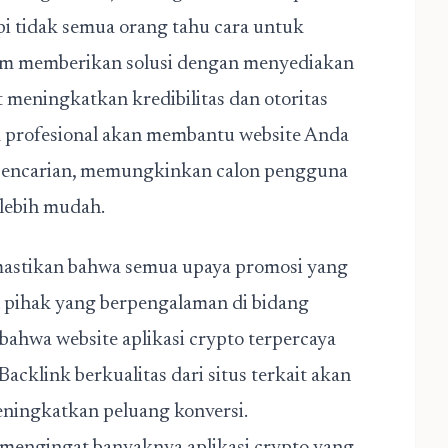
api tidak semua orang tahu cara untuk
com memberikan solusi dengan menyediakan
t meningkatkan kredibilitas dan otoritas
k profesional akan membantu website Anda
l pencarian, memungkinkan calon pengguna
lebih mudah.
astikan bahwa semua upaya promosi yang
pihak yang berpengalaman di bidang
bahwa website aplikasi crypto terpercaya
cklink berkualitas dari situs terkait akan
eningkatkan peluang konversi.