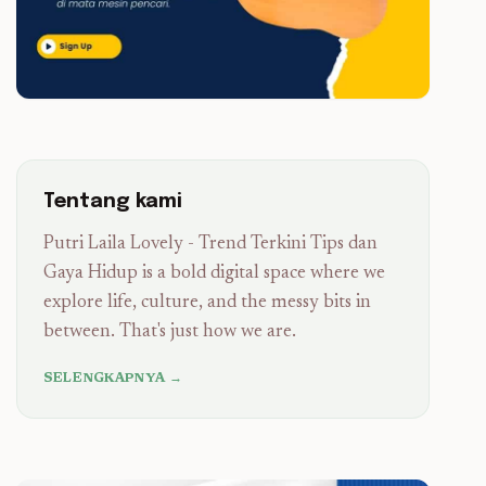
Tentang kami
Putri Laila Lovely - Trend Terkini Tips dan
Gaya Hidup is a bold digital space where we
explore life, culture, and the messy bits in
between. That's just how we are.
SELENGKAPNYA →