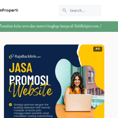
search
n
Properti
eru dan materi lengkap hanya di YukBelajar.com. Mulai langkah suksesmu hari
AD