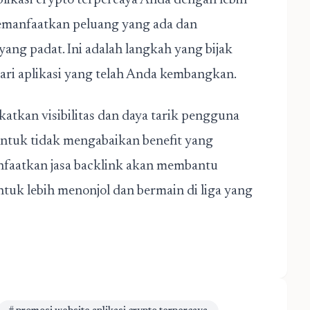
likasi crypto terpercaya Anda dengan lebih
memanfaatkan peluang yang ada dan
ang padat. Ini adalah langkah yang bijak
ri aplikasi yang telah Anda kembangkan.
atkan visibilitas dan daya tarik pengguna
 untuk tidak mengabaikan benefit yang
nfaatkan jasa backlink akan membantu
ntuk lebih menonjol dan bermain di liga yang