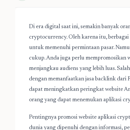
Di era digital saat ini, semakin banyak or
cryptocurrency. Oleh karena itu, berbagai
untuk memenuhi permintaan pasar. Namun, 
cukup. Anda juga perlu mempromosikan web
menjangkau audiens yang lebih luas. Salah
dengan memanfaatkan jasa backlink dari R
dapat meningkatkan peringkat website And
orang yang dapat menemukan aplikasi cryp
Pentingnya
promosi website aplikasi cryp
dunia yang dipenuhi dengan informasi, per