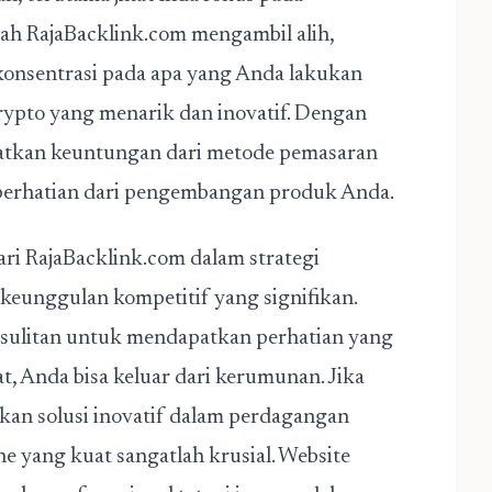
ilah RajaBacklink.com mengambil alih,
onsentrasi pada apa yang Anda lakukan
crypto yang menarik dan inovatif. Dengan
tkan keuntungan dari metode pemasaran
 perhatian dari pengembangan produk Anda.
ri RajaBacklink.com dalam strategi
eunggulan kompetitif yang signifikan.
esulitan untuk mendapatkan perhatian yang
t, Anda bisa keluar dari kerumunan. Jika
an solusi inovatif dalam perdagangan
ne yang kuat sangatlah krusial. Website