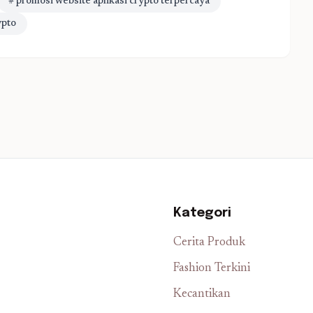
# promosi website aplikasi crypto terpercaya
ypto
Kategori
Cerita Produk
Fashion Terkini
Kecantikan