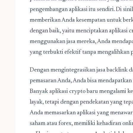
pengembangan aplikasi itu sendiri. Di sin
memberikan Anda kesempatan untuk berk
dengan baik, yaitu menciptakan aplikasi 
menggunakan jasa mereka, Anda mendapa
yang terbukti efektif tanpa mengalihkan
Dengan mengintegrasikan jasa backlink da
pemasaran Anda, Anda bisa mendapatkan k
Banyak aplikasi crypto baru mengalami k
layak, tetapi dengan pendekatan yang tepa
Anda memasarkan aplikasi yang menawark
saham atau forex, memiliki kehadiran onli