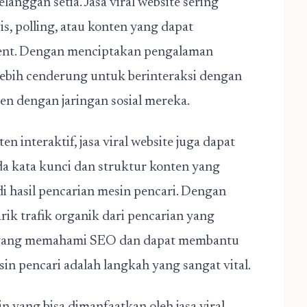
anggan setia. Jasa viral website sering
s, polling, atau konten yang dapat
ent. Dengan menciptakan pengalaman
lebih cenderung untuk berinteraksi dengan
en dengan jaringan sosial mereka.
 interaktif, jasa viral website juga dapat
 kata kunci dan struktur konten yang
 hasil pencarian mesin pencari. Dengan
ik trafik organik dari pencarian yang
sa yang memahami SEO dan dapat membantu
in pencari adalah langkah yang sangat vital.