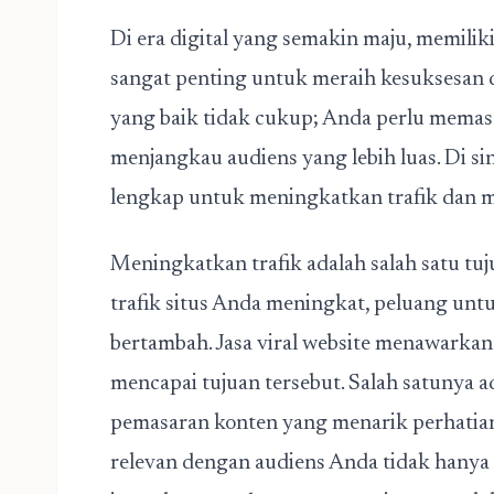
Di era digital yang semakin maju, memilik
sangat penting untuk meraih kesuksesan d
yang baik tidak cukup; Anda perlu memast
menjangkau audiens yang lebih luas. Di si
lengkap untuk meningkatkan trafik dan 
Meningkatkan trafik
adalah salah satu tuj
trafik situs Anda meningkat, peluang un
bertambah. Jasa viral website menawarkan
mencapai tujuan tersebut. Salah satunya
pemasaran konten yang menarik perhatian
relevan dengan audiens Anda tidak hanya