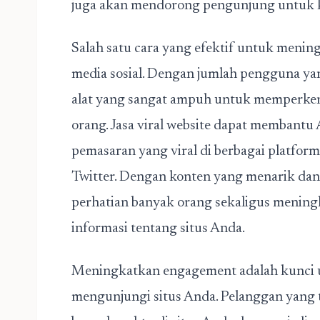
juga akan mendorong pengunjung untuk ke
Salah satu cara yang efektif untuk meni
media sosial. Dengan jumlah pengguna yan
alat yang sangat ampuh untuk memperken
orang. Jasa viral website dapat memban
pemasaran yang viral di berbagai platform
Twitter. Dengan konten yang menarik dan 
perhatian banyak orang sekaligus menin
informasi tentang situs Anda.
Meningkatkan engagement adalah kunci 
mengunjungi situs Anda. Pelanggan yang 