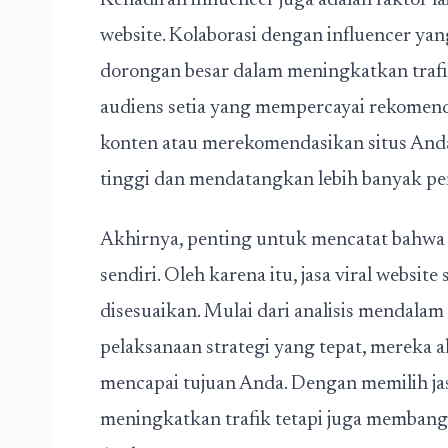
Kehadiran influencer juga adalah faktor la
website. Kolaborasi dengan influencer ya
dorongan besar dalam meningkatkan trafi
audiens setia yang mempercayai rekomen
konten atau merekomendasikan situs Anda,
tinggi dan mendatangkan lebih banyak p
Akhirnya, penting untuk mencatat bahwa 
sendiri. Oleh karena itu, jasa viral websit
disesuaikan. Mulai dari analisis mendala
pelaksanaan strategi yang tepat, mereka
mencapai tujuan Anda. Dengan memilih jas
meningkatkan trafik tetapi juga membangu