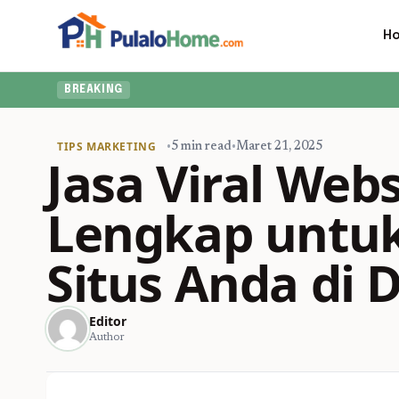
H
BREAKING
TIPS MARKETING
•
5 min read
•
Maret 21, 2025
Jasa Viral Webs
Lengkap untu
Situs Anda di 
Editor
Author