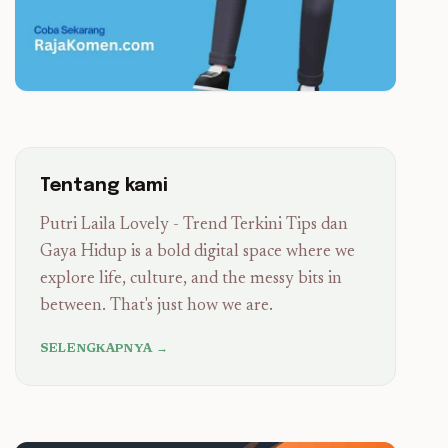
Tentang kami
Putri Laila Lovely - Trend Terkini Tips dan
Gaya Hidup is a bold digital space where we
explore life, culture, and the messy bits in
between. That's just how we are.
SELENGKAPNYA →