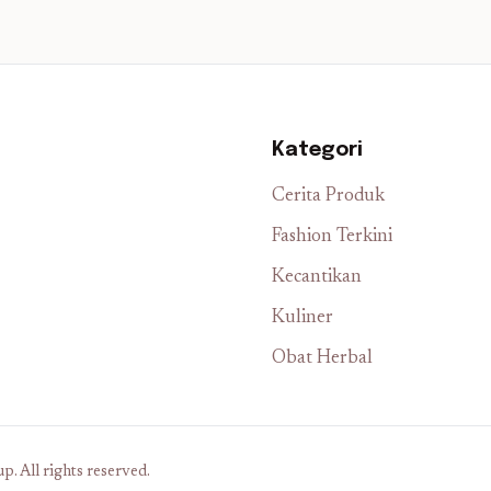
Kategori
Cerita Produk
Fashion Terkini
Kecantikan
Kuliner
Obat Herbal
. All rights reserved.