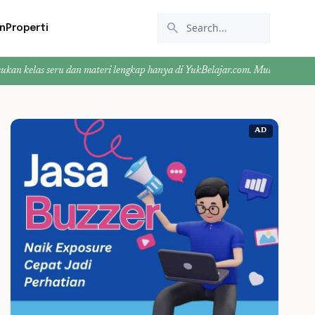
search
n
Properti
eru dan materi lengkap hanya di YukBelajar.com. Mulai langkah suksesmu hari 
AD