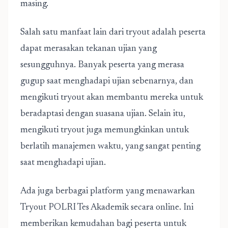
masing.
Salah satu manfaat lain dari tryout adalah peserta
dapat merasakan tekanan ujian yang
sesungguhnya. Banyak peserta yang merasa
gugup saat menghadapi ujian sebenarnya, dan
mengikuti tryout akan membantu mereka untuk
beradaptasi dengan suasana ujian. Selain itu,
mengikuti tryout juga memungkinkan untuk
berlatih manajemen waktu, yang sangat penting
saat menghadapi ujian.
Ada juga berbagai platform yang menawarkan
Tryout POLRI Tes Akademik secara online. Ini
memberikan kemudahan bagi peserta untuk