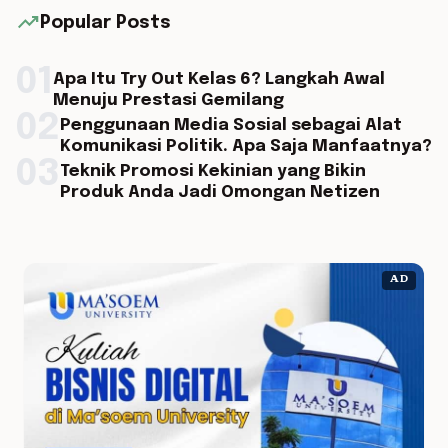
trending_up
Popular Posts
01
Apa Itu Try Out Kelas 6? Langkah Awal
Menuju Prestasi Gemilang
02
Penggunaan Media Sosial sebagai Alat
Komunikasi Politik. Apa Saja Manfaatnya?
03
Teknik Promosi Kekinian yang Bikin
Produk Anda Jadi Omongan Netizen
AD