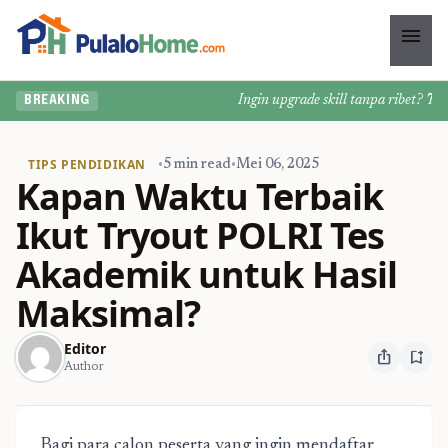
menu
Ingin upgrade skill tanpa ribet? Temuka
BREAKING
TIPS PENDIDIKAN
•
5 min read
•
Mei 06, 2025
Kapan Waktu Terbaik
Ikut Tryout POLRI Tes
Akademik untuk Hasil
Maksimal?
Editor
ios_share
bookmark_add
Author
Bagi para calon peserta yang ingin mendaftar