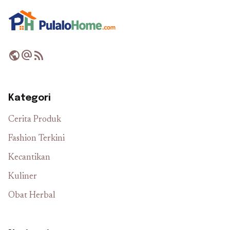
public
alternate_email
rss_feed
Kategori
Cerita Produk
Fashion Terkini
Kecantikan
Kuliner
Obat Herbal