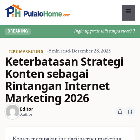
menu
Ingin upgrade skill tanpa ribet? Temuk
BREAKING
TIPS MARKETING
•
5 min read
•
Desember 28, 2025
Keterbatasan Strategi
Konten sebagai
Rintangan Internet
Marketing 2026
Editor
ios_share
bookmark_add
Author
Konten merupakan inti dari internet marketing