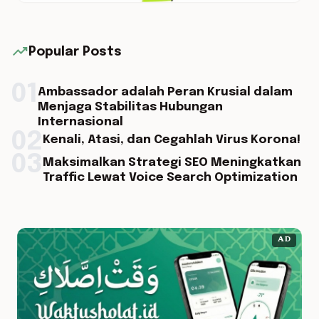
trending_up
Popular Posts
01
Ambassador adalah Peran Krusial dalam
Menjaga Stabilitas Hubungan
Internasional
02
Kenali, Atasi, dan Cegahlah Virus Korona!
03
Maksimalkan Strategi SEO Meningkatkan
Traffic Lewat Voice Search Optimization
AD