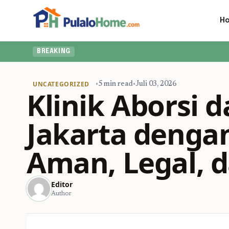
H
BREAKING
UNCATEGORIZED
•
5 min read
•
Juli 03, 2026
Klinik Aborsi d
Jakarta denga
Aman, Legal, d
Editor
Author