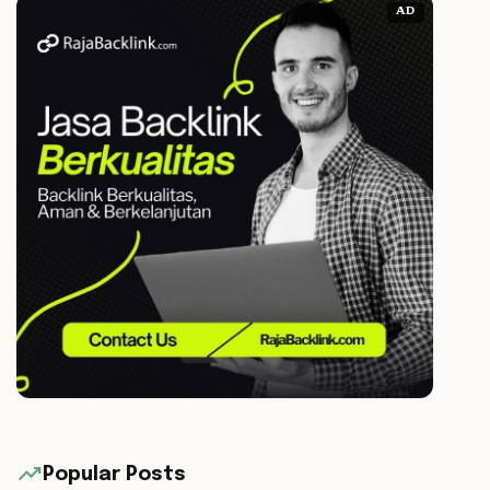
AD
trending_up
Popular Posts