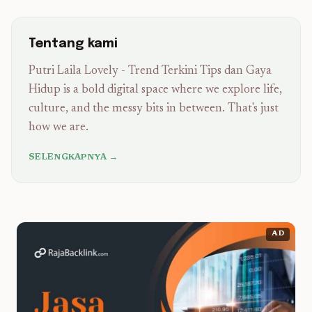
Tentang kami
Putri Laila Lovely - Trend Terkini Tips dan Gaya
Hidup is a bold digital space where we explore life,
culture, and the messy bits in between. That's just
how we are.
SELENGKAPNYA →
AD