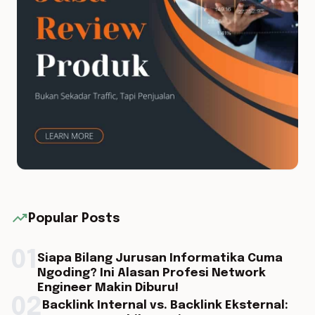
trending_up
Popular Posts
01
Siapa Bilang Jurusan Informatika Cuma
Ngoding? Ini Alasan Profesi Network
Engineer Makin Diburu!
02
Backlink Internal vs. Backlink Eksternal: