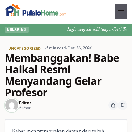
menu
Ingin upgrade skill tanpa ribet? Temuka
BREAKING
UNCATEGORIZED
•
5 min read
•
Juni 23, 2026
Membanggakan! Babe
Haikal Resmi
Menyandang Gelar
Profesor
Editor
ios_share
bookmark_add
Author
Kabar menggembirakan datang dari tokoh