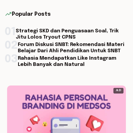
trending_up
Popular Posts
01
Strategi SKD dan Penguasaan Soal, Trik
Jitu Lolos Tryout CPNS
02
Forum Diskusi SNBT: Rekomendasi Materi
Belajar Dari Ahli Pendidikan Untuk SNBT
03
Rahasia Mendapatkan Like Instagram
Lebih Banyak dan Natural
AD