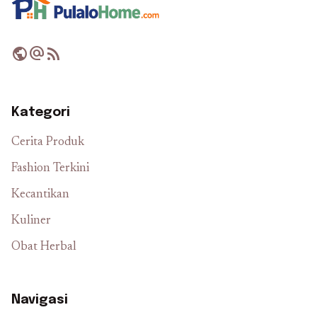
public
alternate_email
rss_feed
Kategori
Cerita Produk
Fashion Terkini
Kecantikan
Kuliner
Obat Herbal
Navigasi