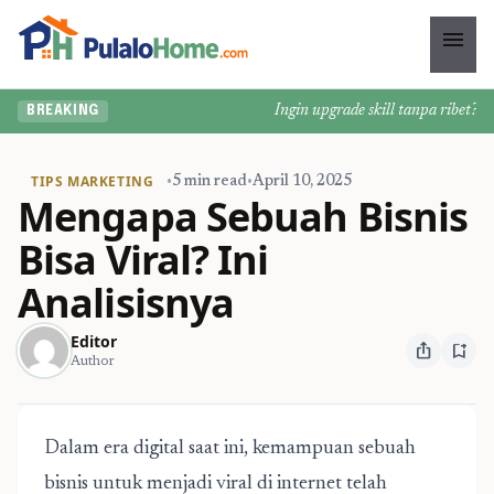
menu
Ingin upgrade skill tanpa ribet? Tem
BREAKING
TIPS MARKETING
•
5 min read
•
April 10, 2025
Mengapa Sebuah Bisnis
Bisa Viral? Ini
Analisisnya
Editor
ios_share
bookmark_add
Author
Dalam era digital saat ini, kemampuan sebuah
bisnis untuk menjadi viral di internet telah