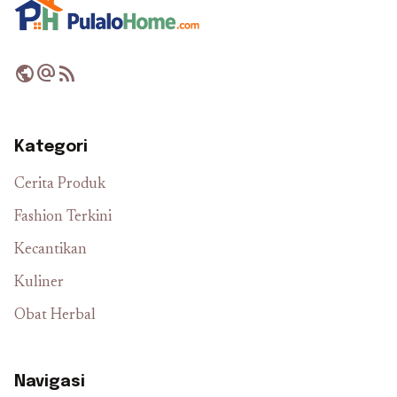
public
alternate_email
rss_feed
Kategori
Cerita Produk
Fashion Terkini
Kecantikan
Kuliner
Obat Herbal
Navigasi