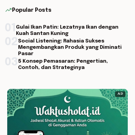
trending_up
Popular Posts
01
Gulai Ikan Patin: Lezatnya Ikan dengan
Kuah Santan Kuning
02
Social Listening: Rahasia Sukses
Mengembangkan Produk yang Diminati
Pasar
03
5 Konsep Pemasaran: Pengertian,
Contoh, dan Strateginya
AD