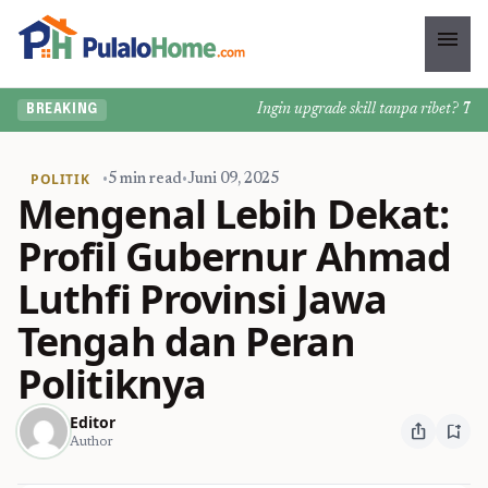
menu
Ingin upgrade skill tanpa ribet? Temuka
BREAKING
POLITIK
•
5 min read
•
Juni 09, 2025
Mengenal Lebih Dekat:
Profil Gubernur Ahmad
Luthfi Provinsi Jawa
Tengah dan Peran
Politiknya
Editor
ios_share
bookmark_add
Author