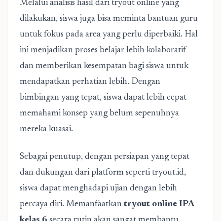
Melalui analisis hasil dari tryout online yang
dilakukan, siswa juga bisa meminta bantuan guru
untuk fokus pada area yang perlu diperbaiki. Hal
ini menjadikan proses belajar lebih kolaboratif
dan memberikan kesempatan bagi siswa untuk
mendapatkan perhatian lebih. Dengan
bimbingan yang tepat, siswa dapat lebih cepat
memahami konsep yang belum sepenuhnya
mereka kuasai.
Sebagai penutup, dengan persiapan yang tepat
dan dukungan dari platform seperti tryout.id,
siswa dapat menghadapi ujian dengan lebih
percaya diri. Memanfaatkan
tryout online IPA
kelas 6
secara rutin akan sangat membantu