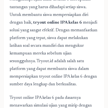
tantangan yang harus dihadapi setiap siswa.
Untuk membantu siswa mempersiapkan diri
dengan baik,
tryout online IPA kelas 6
menjadi
solusi yang sangat efektif. Dengan memanfaatkan
platform yang tepat, siswa dapat melakukan
latihan soal secara mandiri dan mengukur
kemampuan mereka sebelum ujian
sesungguhnya. Tryout.id adalah salah satu
platform yang dapat membantu siswa dalam
mempersiapkan tryout online IPA kelas 6 dengan
sumber daya lengkap dan berkualitas.
Tryout online IPA kelas 6 pada dasarnya
menawarkan simulasi ujian yang mirip dengan