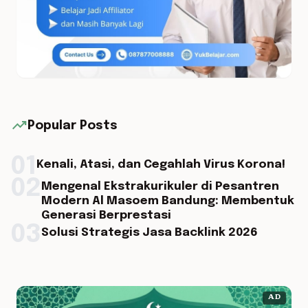
trending_up
Popular Posts
01
Kenali, Atasi, dan Cegahlah Virus Korona!
02
Mengenal Ekstrakurikuler di Pesantren
Modern Al Masoem Bandung: Membentuk
Generasi Berprestasi
03
Solusi Strategis Jasa Backlink 2026
AD