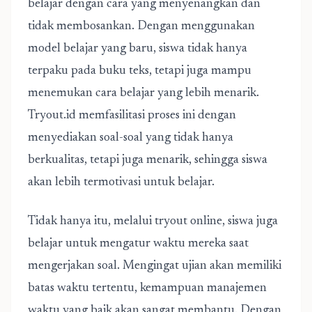
belajar dengan cara yang menyenangkan dan
tidak membosankan. Dengan menggunakan
model belajar yang baru, siswa tidak hanya
terpaku pada buku teks, tetapi juga mampu
menemukan cara belajar yang lebih menarik.
Tryout.id memfasilitasi proses ini dengan
menyediakan soal-soal yang tidak hanya
berkualitas, tetapi juga menarik, sehingga siswa
akan lebih termotivasi untuk belajar.
Tidak hanya itu, melalui tryout online, siswa juga
belajar untuk mengatur waktu mereka saat
mengerjakan soal. Mengingat ujian akan memiliki
batas waktu tertentu, kemampuan manajemen
waktu yang baik akan sangat membantu. Dengan