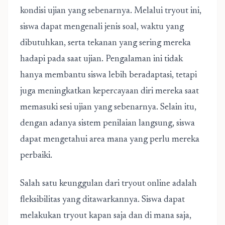
kondisi ujian yang sebenarnya. Melalui tryout ini,
siswa dapat mengenali jenis soal, waktu yang
dibutuhkan, serta tekanan yang sering mereka
hadapi pada saat ujian. Pengalaman ini tidak
hanya membantu siswa lebih beradaptasi, tetapi
juga meningkatkan kepercayaan diri mereka saat
memasuki sesi ujian yang sebenarnya. Selain itu,
dengan adanya sistem penilaian langsung, siswa
dapat mengetahui area mana yang perlu mereka
perbaiki.
Salah satu keunggulan dari tryout online adalah
fleksibilitas yang ditawarkannya. Siswa dapat
melakukan tryout kapan saja dan di mana saja,