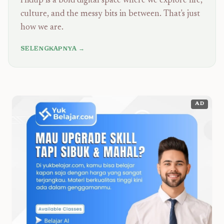
Hidup is a bold digital space where we explore life,
culture, and the messy bits in between. That's just
how we are.
SELENGKAPNYA →
AD