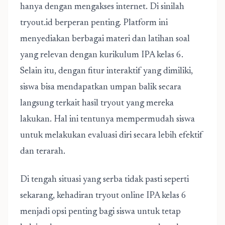
hanya dengan mengakses internet. Di sinilah
tryout.id berperan penting. Platform ini
menyediakan berbagai materi dan latihan soal
yang relevan dengan kurikulum IPA kelas 6.
Selain itu, dengan fitur interaktif yang dimiliki,
siswa bisa mendapatkan umpan balik secara
langsung terkait hasil tryout yang mereka
lakukan. Hal ini tentunya mempermudah siswa
untuk melakukan evaluasi diri secara lebih efektif
dan terarah.
Di tengah situasi yang serba tidak pasti seperti
sekarang, kehadiran tryout online IPA kelas 6
menjadi opsi penting bagi siswa untuk tetap