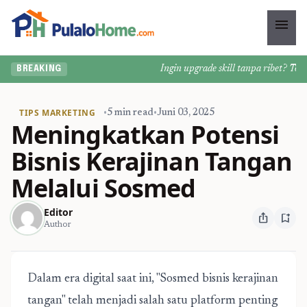
menu
Ingin upgrade skill tanpa ribet? Temukan
BREAKING
TIPS MARKETING
•
5 min read
•
Juni 03, 2025
Meningkatkan Potensi
Bisnis Kerajinan Tangan
Melalui Sosmed
Editor
ios_share
bookmark_add
Author
Dalam era digital saat ini, "
Sosmed bisnis kerajinan
tangan
" telah menjadi salah satu platform penting