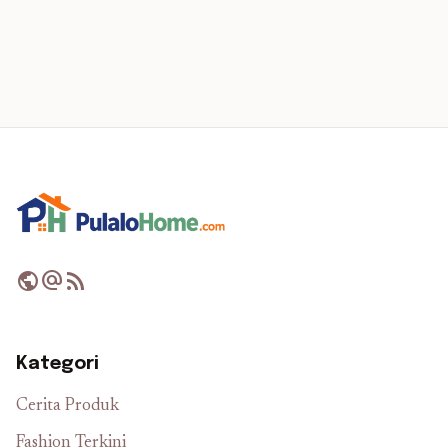
public
alternate_email
rss_feed
Kategori
Cerita Produk
Fashion Terkini