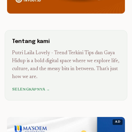
Tentang kami
Putri Laila Lovely - Trend Terkini Tips dan Gaya
Hidup is a bold digital space where we explore life,
culture, and the messy bits in between. That's just
how we are.
SELENGKAPNYA →
AD