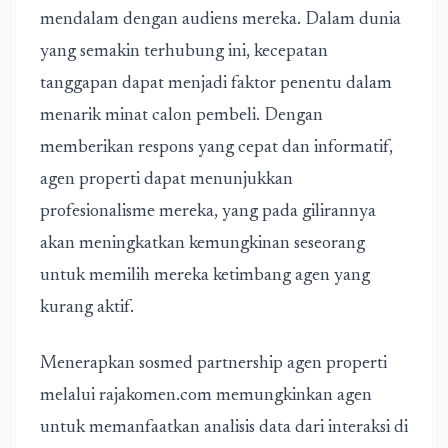
mendalam dengan audiens mereka. Dalam dunia
yang semakin terhubung ini, kecepatan
tanggapan dapat menjadi faktor penentu dalam
menarik minat calon pembeli. Dengan
memberikan respons yang cepat dan informatif,
agen properti dapat menunjukkan
profesionalisme mereka, yang pada gilirannya
akan meningkatkan kemungkinan seseorang
untuk memilih mereka ketimbang agen yang
kurang aktif.
Menerapkan sosmed partnership agen properti
melalui rajakomen.com memungkinkan agen
untuk memanfaatkan analisis data dari interaksi di