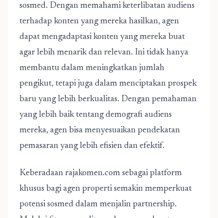
sosmed. Dengan memahami keterlibatan audiens
terhadap konten yang mereka hasilkan, agen
dapat mengadaptasi konten yang mereka buat
agar lebih menarik dan relevan. Ini tidak hanya
membantu dalam meningkatkan jumlah
pengikut, tetapi juga dalam menciptakan prospek
baru yang lebih berkualitas. Dengan pemahaman
yang lebih baik tentang demografi audiens
mereka, agen bisa menyesuaikan pendekatan
pemasaran yang lebih efisien dan efektif.
Keberadaan rajakomen.com sebagai platform
khusus bagi agen properti semakin memperkuat
potensi sosmed dalam menjalin partnership.