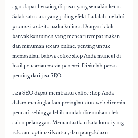
agar dapat bersaing di pasar yang semakin ketat.
Salah satu cara yang paling efektif adalah melalui
promosi website usaha kuliner. Dengan lebih
banyak konsumen yang mencari tempat makan
dan minuman secara online, penting untuk
memastikan bahwa coffee shop Anda muncul di
hasil pencarian mesin pencari. Di sinilah peran
penting dari jasa SEO.
Jasa SEO dapat membantu coffee shop Anda
dalam meningkatkan peringkat situs web di mesin
pencari, sehingga lebih mudah ditemukan oleh
calon pelanggan. Memanfaatkan kata kunci yang
relevan, optimasi konten, dan pengelolaan