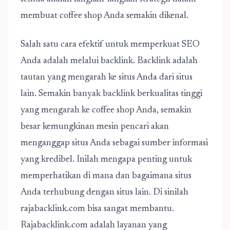
membuat coffee shop Anda semakin dikenal.
Salah satu cara efektif untuk memperkuat SEO
Anda adalah melalui backlink. Backlink adalah
tautan yang mengarah ke situs Anda dari situs
lain. Semakin banyak backlink berkualitas tinggi
yang mengarah ke coffee shop Anda, semakin
besar kemungkinan mesin pencari akan
menganggap situs Anda sebagai sumber informasi
yang kredibel. Inilah mengapa penting untuk
memperhatikan di mana dan bagaimana situs
Anda terhubung dengan situs lain. Di sinilah
rajabacklink.com bisa sangat membantu.
Rajabacklink.com adalah layanan yang