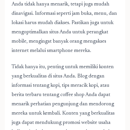
Anda tidak hanya menarik, tetapi juga mudah
dinavigasi. Informasi seperti jam buka, menu, dan
lokasi harus mudah diakses. Pastikan juga untuk
mengoptimalkan situs Anda untuk perangkat
mobile, mengingat banyak orang mengakses
internet melalui smartphone mereka.
Tidak hanya itu, penting untuk memiliki konten
yang berkualitas di situs Anda. Blog dengan
informasi tentang kopi, tips meracik kopi, atau
berita terbaru tentang coffee shop Anda dapat
menarik perhatian pengunjung dan mendorong
mereka untuk kembali. Konten yang berkualitas
juga dapat mendukung
promosi website usaha