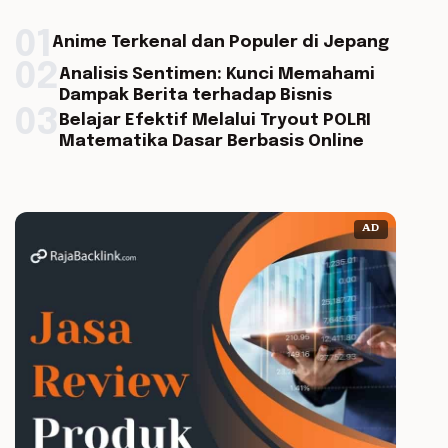
01
Anime Terkenal dan Populer di Jepang
02
Analisis Sentimen: Kunci Memahami
Dampak Berita terhadap Bisnis
03
Belajar Efektif Melalui Tryout POLRI
Matematika Dasar Berbasis Online
AD