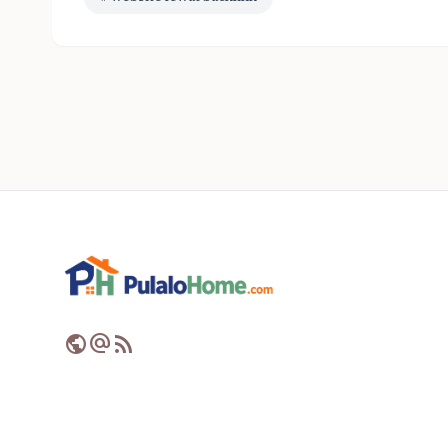
public
alternate_email
rss_feed