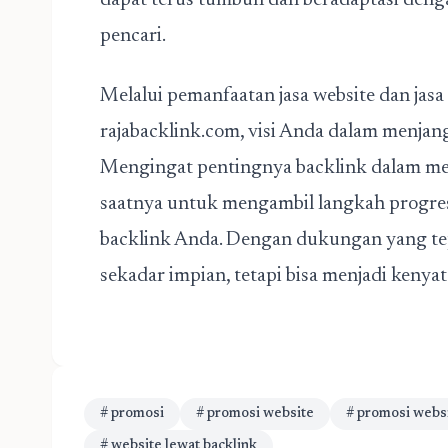
dapat terus tumbuh dan beradaptasi deng
pencari.
Melalui pemanfaatan jasa website dan jas
rajabacklink.com, visi Anda dalam menjang
Mengingat pentingnya backlink dalam memb
saatnya untuk mengambil langkah progresi
backlink Anda. Dengan dukungan yang te
sekadar impian, tetapi bisa menjadi kenya
# promosi
# promosi website
# promosi websi
# website lewat backlink