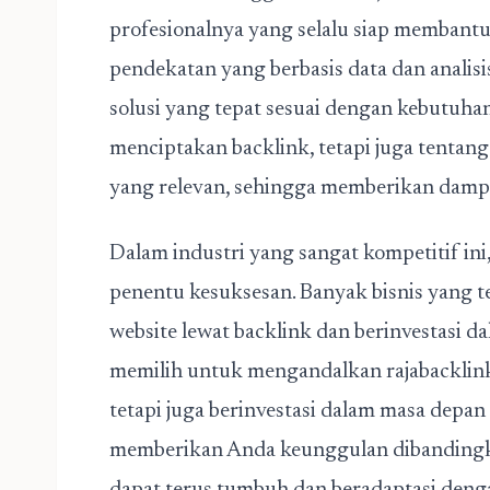
profesionalnya yang selalu siap membant
pendekatan yang berbasis data dan anali
solusi yang tepat sesuai dengan kebutuhan
menciptakan backlink, tetapi juga tenta
yang relevan, sehingga memberikan dampa
Dalam industri yang sangat kompetitif ini
penentu kesuksesan. Banyak bisnis yang t
website lewat backlink dan berinvestasi da
memilih untuk mengandalkan rajabacklink
tetapi juga berinvestasi dalam masa depan 
memberikan Anda keunggulan dibanding