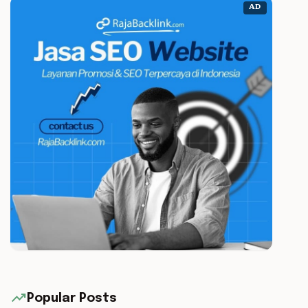
AD
trending_up
Popular Posts