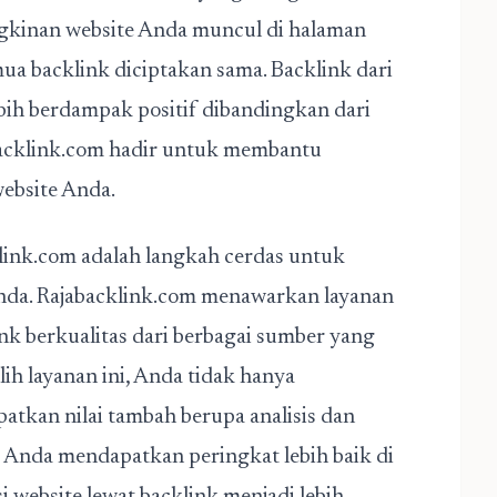
gkinan website Anda muncul di halaman
ua backlink diciptakan sama. Backlink dari
lebih berdampak positif dibandingkan dari
jabacklink.com hadir untuk membantu
website Anda.
link.com adalah langkah cerdas untuk
nda. Rajabacklink.com menawarkan layanan
 berkualitas dari berbagai sumber yang
ih layanan ini, Anda tidak hanya
atkan nilai tambah berupa analisis dan
Anda mendapatkan peringkat lebih baik di