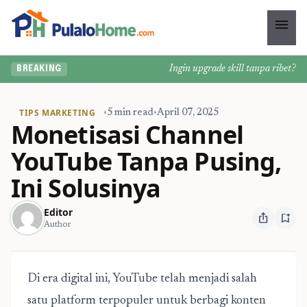
menu
Ingin upgrade skill tanpa ribet? Tem
BREAKING
TIPS MARKETING
•
5 min read
•
April 07, 2025
Monetisasi Channel
YouTube Tanpa Pusing,
Ini Solusinya
Editor
ios_share
bookmark_add
Author
Di era digital ini, YouTube telah menjadi salah
satu platform terpopuler untuk berbagi konten