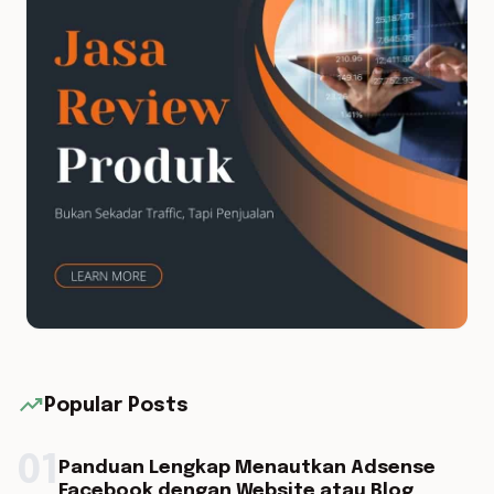
trending_up
Popular Posts
01
Panduan Lengkap Menautkan Adsense
Facebook dengan Website atau Blog