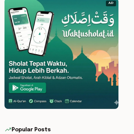
AD
trending_up
Popular Posts