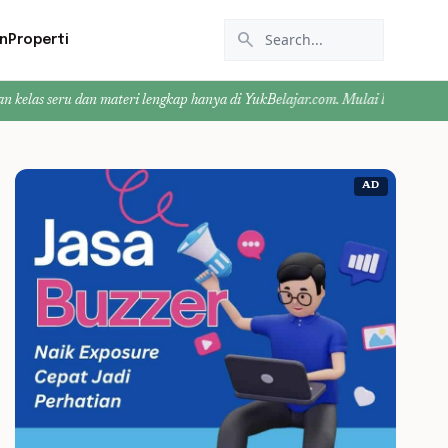
search
n
Properti
n materi lengkap hanya di YukBelajar.com. Mulai langkah suksesmu hari ini! 
AD