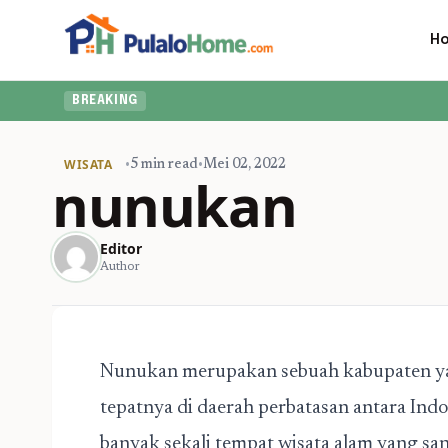
H
BREAKING
WISATA
•
5 min read
•
Mei 02, 2022
nunukan
Editor
Author
Nunukan merupakan sebuah kabupaten yang
tepatnya di daerah perbatasan antara Ind
banyak sekali tempat wisata alam yang sang