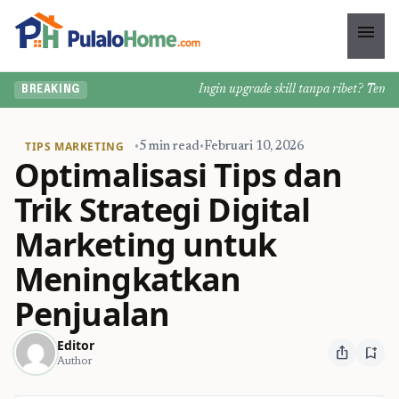
menu
Ingin upgrade skill tanpa ribet? Temukan 
BREAKING
TIPS MARKETING
•
5 min read
•
Februari 10, 2026
Optimalisasi Tips dan
Trik Strategi Digital
Marketing untuk
Meningkatkan
Penjualan
Editor
ios_share
bookmark_add
Author