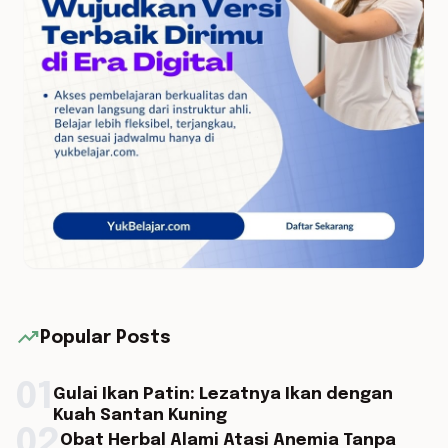
trending_up
Popular Posts
01
Gulai Ikan Patin: Lezatnya Ikan dengan
Kuah Santan Kuning
02
Obat Herbal Alami Atasi Anemia Tanpa