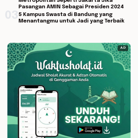
Metropolitan Seperti Jakarta Jika
Pasangan AMIN Sebagai Presiden 2024
03
5 Kampus Swasta di Bandung yang
Menantangmu untuk Jadi yang Terbaik
AD