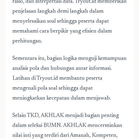
rasio, dan interpretasi data. Tryout.id memberikan
penjelasan langkah demi langkah dalam
menyelesaikan soal sehingga peserta dapat
memahami cara berpikir yang efisien dalam
perhitungan.
Sementara itu, bagian logika menguji kemampuan
analisis pola dan hubungan antar informasi.
Latihan di Tryout.id membantu peserta
mengenali pola soal sehingga dapat
meningkatkan kecepatan dalam menjawab.
Selain TKD, AKHLAK menjadi bagian penting
dalam seleksi BUMN. AKHLAK mencerminkan
nilai inti yang terdiri dari Amanah, Kompeten,