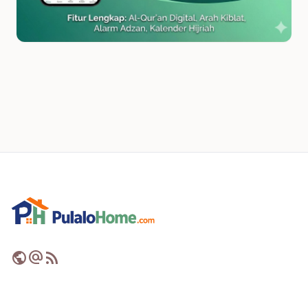
public
alternate_email
rss_feed