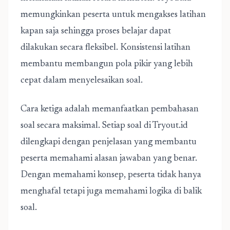
memungkinkan peserta untuk mengakses latihan
kapan saja sehingga proses belajar dapat
dilakukan secara fleksibel. Konsistensi latihan
membantu membangun pola pikir yang lebih
cepat dalam menyelesaikan soal.
Cara ketiga adalah memanfaatkan pembahasan
soal secara maksimal. Setiap soal di Tryout.id
dilengkapi dengan penjelasan yang membantu
peserta memahami alasan jawaban yang benar.
Dengan memahami konsep, peserta tidak hanya
menghafal tetapi juga memahami logika di balik
soal.