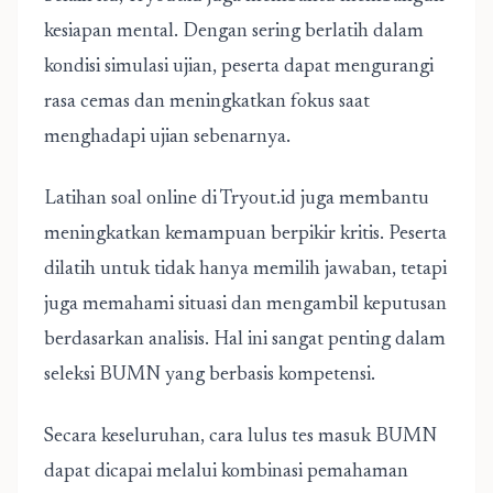
kesiapan mental. Dengan sering berlatih dalam
kondisi simulasi ujian, peserta dapat mengurangi
rasa cemas dan meningkatkan fokus saat
menghadapi ujian sebenarnya.
Latihan soal online di Tryout.id juga membantu
meningkatkan kemampuan berpikir kritis. Peserta
dilatih untuk tidak hanya memilih jawaban, tetapi
juga memahami situasi dan mengambil keputusan
berdasarkan analisis. Hal ini sangat penting dalam
seleksi BUMN yang berbasis kompetensi.
Secara keseluruhan, cara lulus tes masuk BUMN
dapat dicapai melalui kombinasi pemahaman