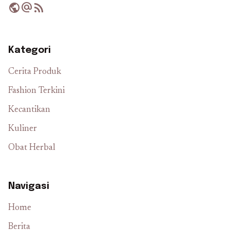
public
alternate_email
rss_feed
Kategori
Cerita Produk
Fashion Terkini
Kecantikan
Kuliner
Obat Herbal
Navigasi
Home
Berita