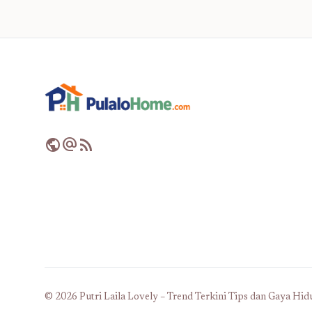
public
alternate_email
rss_feed
© 2026 Putri Laila Lovely – Trend Terkini Tips dan Gaya Hidup