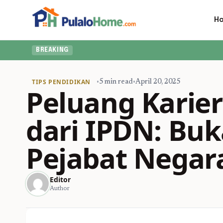
H
BREAKING
TIPS PENDIDIKAN
•
5 min read
•
April 20, 2025
Peluang Karier
dari IPDN: Buka
Pejabat Negar
Editor
Author