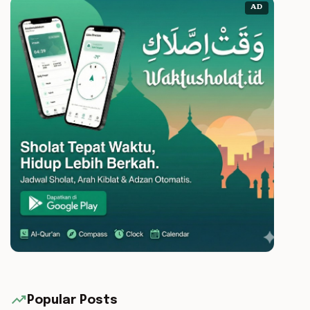
AD
trending_up
Popular Posts