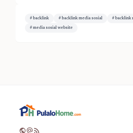
# backlink
# backlink media sosial
# backlink
# media sosial website
public
alternate_email
rss_feed