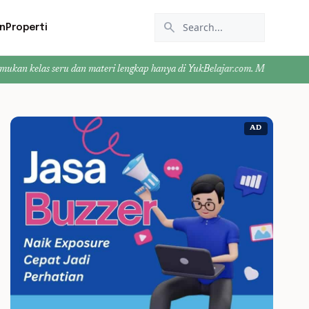
search
n
Properti
ru dan materi lengkap hanya di YukBelajar.com. Mulai langkah suksesmu hari i
AD