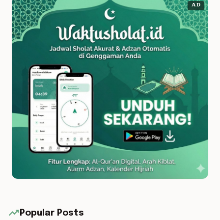
AD
trending_up
Popular Posts