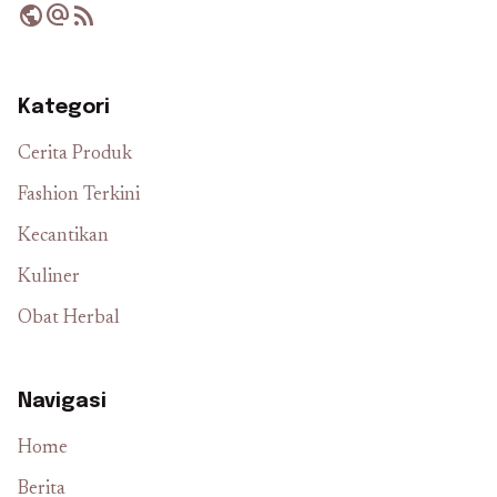
public
alternate_email
rss_feed
Kategori
Cerita Produk
Fashion Terkini
Kecantikan
Kuliner
Obat Herbal
Navigasi
Home
Berita