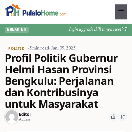
menu
Ingin upgrade skill tanpa ribet? Temuka
BREAKING
POLITIK
•
5 min read
•
Juni 09, 2025
Profil Politik Gubernur
Helmi Hasan Provinsi
Bengkulu: Perjalanan
dan Kontribusinya
untuk Masyarakat
Editor
ios_share
bookmark_add
Author