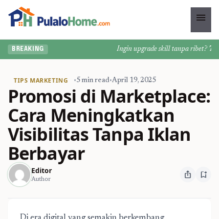
menu
Ingin upgrade skill tanpa ribet? Temuk
BREAKING
TIPS MARKETING
•
5 min read
•
April 19, 2025
Promosi di Marketplace:
Cara Meningkatkan
Visibilitas Tanpa Iklan
Berbayar
Editor
ios_share
bookmark_add
Author
Di era digital yang semakin berkembang,