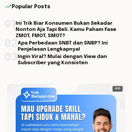
trending_up
Popular Posts
01
Ini Trik Biar Konsumen Bukan Sekadar
Nonton Aja Tapi Beli. Kamu Paham Fase
ZMOT, FMOT, SMOT?
02
Apa Perbedaan SNBT dan SNBP? Ini
Penjelasan Lengkapnya!
03
Ingin Viral? Mulai dengan View dan
Subscriber yang Konsisten
AD