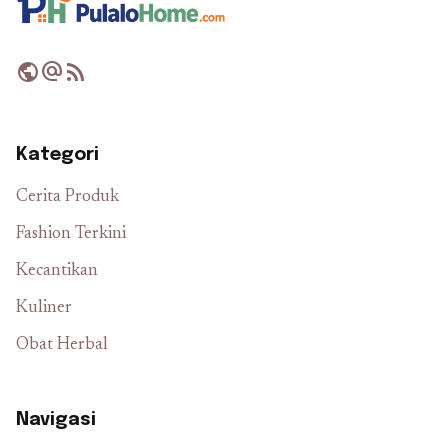
public
alternate_email
rss_feed
Kategori
Cerita Produk
Fashion Terkini
Kecantikan
Kuliner
Obat Herbal
Navigasi