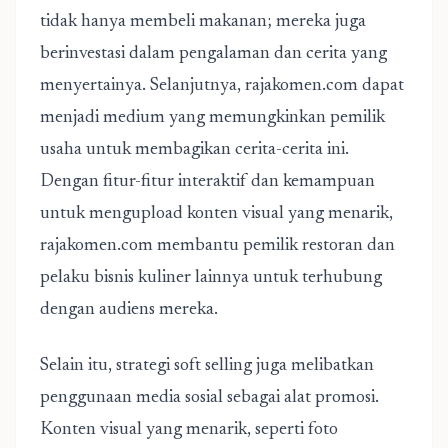
tidak hanya membeli makanan; mereka juga
berinvestasi dalam pengalaman dan cerita yang
menyertainya. Selanjutnya, rajakomen.com dapat
menjadi medium yang memungkinkan pemilik
usaha untuk membagikan cerita-cerita ini.
Dengan fitur-fitur interaktif dan kemampuan
untuk mengupload konten visual yang menarik,
rajakomen.com membantu pemilik restoran dan
pelaku bisnis kuliner lainnya untuk terhubung
dengan audiens mereka.
Selain itu, strategi soft selling juga melibatkan
penggunaan media sosial sebagai alat promosi.
Konten visual yang menarik, seperti foto