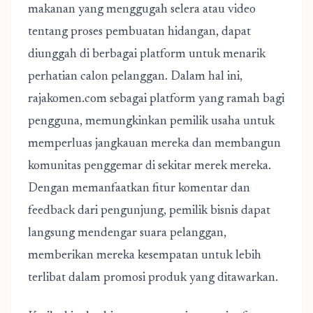
makanan yang menggugah selera atau video
tentang proses pembuatan hidangan, dapat
diunggah di berbagai platform untuk menarik
perhatian calon pelanggan. Dalam hal ini,
rajakomen.com sebagai platform yang ramah bagi
pengguna, memungkinkan pemilik usaha untuk
memperluas jangkauan mereka dan membangun
komunitas penggemar di sekitar merek mereka.
Dengan memanfaatkan fitur komentar dan
feedback dari pengunjung, pemilik bisnis dapat
langsung mendengar suara pelanggan,
memberikan mereka kesempatan untuk lebih
terlibat dalam promosi produk yang ditawarkan.