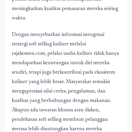
meningkatkan kualitas pemasaran mereka seiring
waktu.
Dengan menyebarkan informasi mengenai
strategi soft selling kuliner
melalui
rajakomen.com, pelaku usaha kuliner tidak hanya
mendapatkan keuntungan untuk diri mereka
sendiri, tetapi juga berkontribusi pada ekosistem
kuliner yang lebih besar. Masyarakat semakin
mengapresiasi nilai cerita, pengalaman, dan
kualitas yang berhubungan dengan makanan.
Jikapun ada tawaran khusus atau diskon,
pendekatan soft selling membuat pelanggan
merasa lebih diuntungkan karena mereka