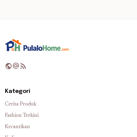
public
alternate_email
rss_feed
Kategori
Cerita Produk
Fashion Terkini
Kecantikan