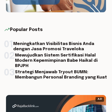
trending_up
Popular Posts
01
Meningkatkan Visibilitas Bisnis Anda
dengan Jasa Promosi Traveloka
02
Mewujudkan Sistem Sertifikasi Halal
Modern Kepemimpinan Babe Haikal di
BPJPH
03
Strategi Menjawab Tryout BUMN:
Membangun Personal Branding yang Kuat
AD