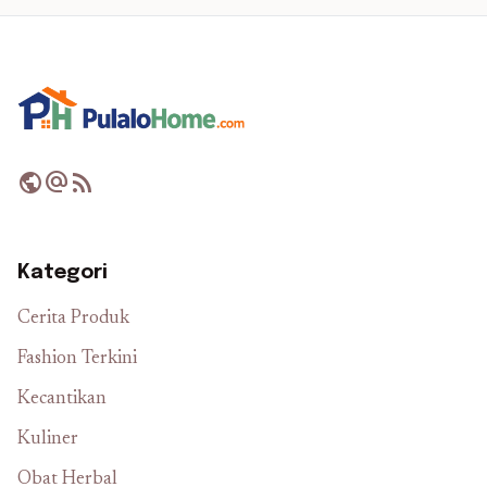
public
alternate_email
rss_feed
Kategori
Cerita Produk
Fashion Terkini
Kecantikan
Kuliner
Obat Herbal