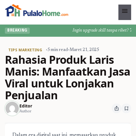
menu
Ingin upgrade skill tanpa ribet? Temuk
BREAKING
TIPS MARKETING
•
5 min read
•
Maret 21, 2025
Rahasia Produk Laris
Manis: Manfaatkan Jasa
Viral untuk Lonjakan
Penjualan
Editor
ios_share
bookmark_add
Author
Dalam era digital saat ini, memasarkan produk