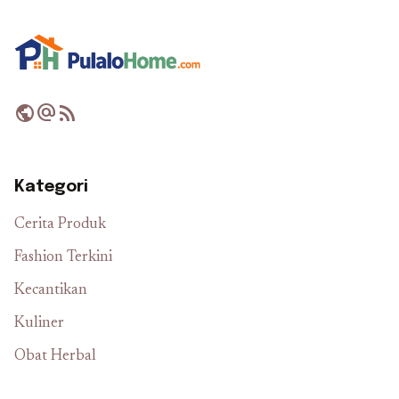
public
alternate_email
rss_feed
Kategori
Cerita Produk
Fashion Terkini
Kecantikan
Kuliner
Obat Herbal