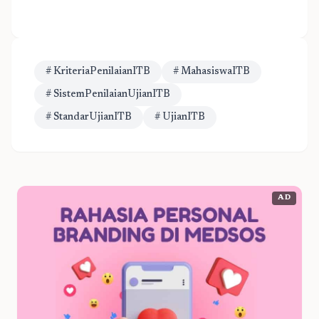
# KriteriaPenilaianITB
# MahasiswaITB
# SistemPenilaianUjianITB
# StandarUjianITB
# UjianITB
AD