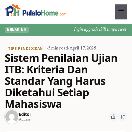
menu
Ingin upgrade skill tanpa ribet? Te
BREAKING
TIPS PENDIDIKAN
•
5 min read
•
April 17, 2025
Sistem Penilaian Ujian
ITB: Kriteria Dan
Standar Yang Harus
Diketahui Setiap
Mahasiswa
Editor
ios_share
bookmark_add
Author