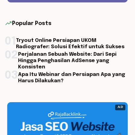
trending_up
Popular Posts
01
Tryout Online Persiapan UKOM
Radiografer: Solusi Efektif untuk Sukses
02
Perjalanan Sebuah Website: Dari Sepi
Hingga Penghasilan AdSense yang
Konsisten
03
Apa Itu Webinar dan Persiapan Apa yang
Harus Dilakukan?
AD