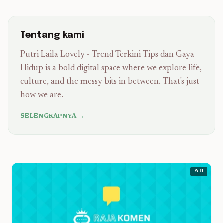
Tentang kami
Putri Laila Lovely - Trend Terkini Tips dan Gaya
Hidup is a bold digital space where we explore life,
culture, and the messy bits in between. That's just
how we are.
SELENGKAPNYA →
AD