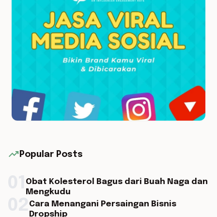
trending_up
Popular Posts
01
Obat Kolesterol Bagus dari Buah Naga dan
Mengkudu
02
Cara Menangani Persaingan Bisnis
Dropship