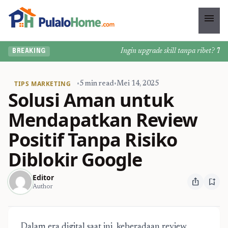
menu
Ingin upgrade skill tanpa ribet? Temuk
BREAKING
TIPS MARKETING
•
5 min read
•
Mei 14, 2025
Solusi Aman untuk
Mendapatkan Review
Positif Tanpa Risiko
Diblokir Google
Editor
ios_share
bookmark_add
Author
Dalam era digital saat ini, keberadaan review