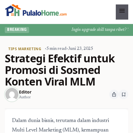
menu
Ingin upgrade skill tanpa ribet? Temuk
BREAKING
TIPS MARKETING
•
5 min read
•
Juni 23, 2025
Strategi Efektif untuk
Promosi di Sosmed
Konten Viral MLM
Editor
ios_share
bookmark_add
Author
Dalam dunia bisnis, terutama dalam industri
Multi Level Marketing (MLM), kemampuan