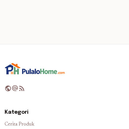
public
alternate_email
rss_feed
Kategori
Cerita Produk