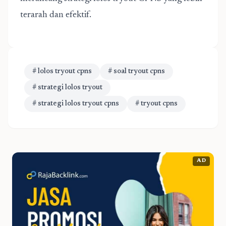
terarah dan efektif.
# lolos tryout cpns
# soal tryout cpns
# strategi lolos tryout
# strategi lolos tryout cpns
# tryout cpns
AD