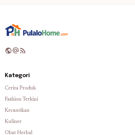
public
alternate_email
rss_feed
Kategori
Cerita Produk
Fashion Terkini
Kecantikan
Kuliner
Obat Herbal