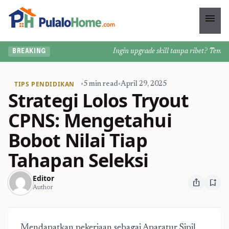
menu
Ingin upgrade skill tanpa ribet? Temukan 
BREAKING
TIPS PENDIDIKAN
•
5 min read
•
April 29, 2025
Strategi Lolos Tryout
CPNS: Mengetahui
Bobot Nilai Tiap
Tahapan Seleksi
Editor
ios_share
bookmark_add
Author
Mendapatkan pekerjaan sebagai Aparatur Sipil