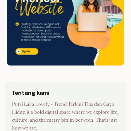
Tentang kami
Putri Laila Lovely - Trend Terkini Tips dan Gaya
Hidup is a bold digital space where we explore life,
culture, and the messy bits in between. That's just
how we are.