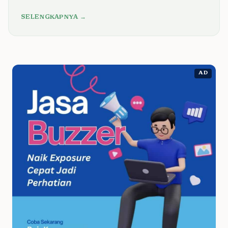
SELENGKAPNYA →
AD