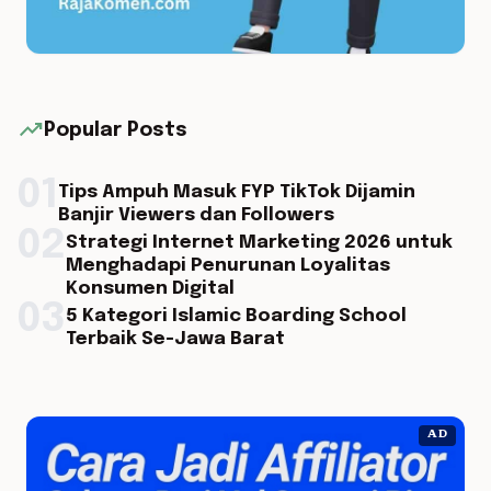
trending_up
Popular Posts
01
Tips Ampuh Masuk FYP TikTok Dijamin
Banjir Viewers dan Followers
02
Strategi Internet Marketing 2026 untuk
Menghadapi Penurunan Loyalitas
Konsumen Digital
03
5 Kategori Islamic Boarding School
Terbaik Se-Jawa Barat
AD