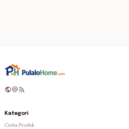
public
alternate_email
rss_feed
Kategori
Cerita Produk