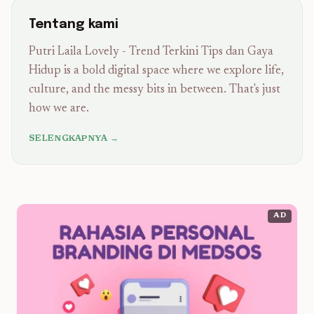
Tentang kami
Putri Laila Lovely - Trend Terkini Tips dan Gaya
Hidup is a bold digital space where we explore life,
culture, and the messy bits in between. That's just
how we are.
SELENGKAPNYA →
AD