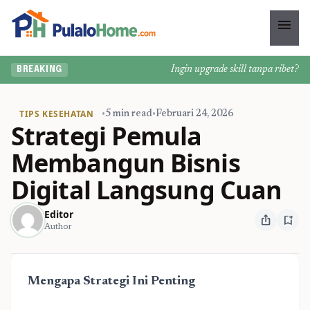
menu
Ingin upgrade skill tanpa ribet? Temu
BREAKING
TIPS KESEHATAN
•
5 min read
•
Februari 24, 2026
Strategi Pemula
Membangun Bisnis
Digital Langsung Cuan
Editor
ios_share
bookmark_add
Author
Mengapa Strategi Ini Penting