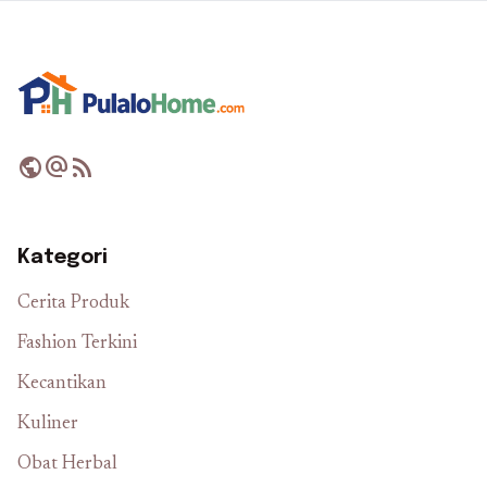
public
alternate_email
rss_feed
Kategori
Cerita Produk
Fashion Terkini
Kecantikan
Kuliner
Obat Herbal