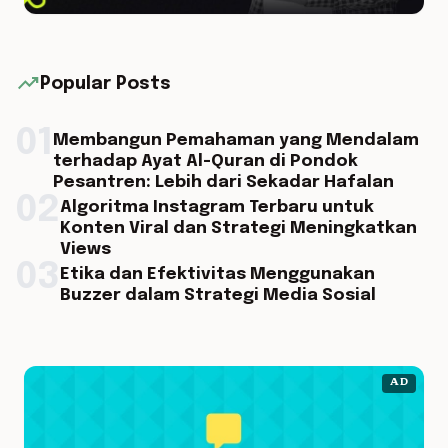
trending_up
Popular Posts
01
Membangun Pemahaman yang Mendalam
terhadap Ayat Al-Quran di Pondok
Pesantren: Lebih dari Sekadar Hafalan
02
Algoritma Instagram Terbaru untuk
Konten Viral dan Strategi Meningkatkan
Views
03
Etika dan Efektivitas Menggunakan
Buzzer dalam Strategi Media Sosial
AD