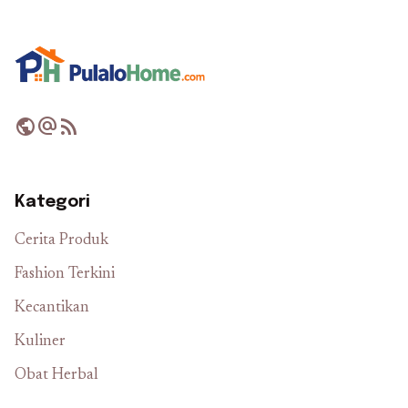
public
alternate_email
rss_feed
Kategori
Cerita Produk
Fashion Terkini
Kecantikan
Kuliner
Obat Herbal