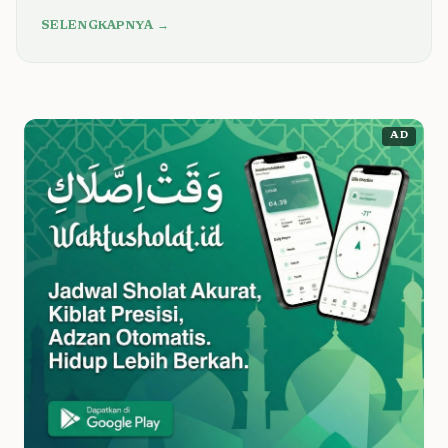
SELENGKAPNYA →
AD