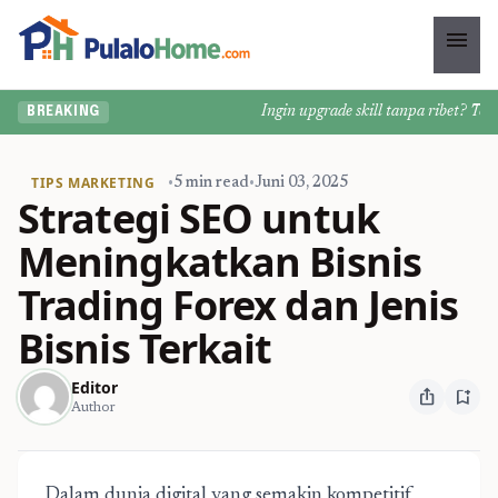
menu
Ingin upgrade skill tanpa ribet? Temuka
BREAKING
TIPS MARKETING
•
5 min read
•
Juni 03, 2025
Strategi SEO untuk
Meningkatkan Bisnis
Trading Forex dan Jenis
Bisnis Terkait
Editor
ios_share
bookmark_add
Author
Dalam dunia digital yang semakin kompetitif,